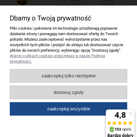
powyżej 300 zł
GRATIS
Dbamy o Twoją prywatność
Firma
Pliki cookies i pokrewne im technologie umożliwiają poprawne
działanie strony i pomagają nam dostosować ofertę do Twoich
Bindownice wg producentów
potrzeb. Możesz zaakceptować wykorzystanie przez nas
wszystkich tych plików i przejść do sklepu lub dostosować użycie
plików do swoich preferencji, wybierając opcję "Dostosuj zgody".
Niszczarki wg producentów
Więcej o plikach cookies przeczytasz w naszej Polityce
prywatności.
Laminatory wg producentów
zaakceptuj tylko niezbędne
Liczarki pieniędzy
dostosuj zgody
Strefy producentów
zaakceptuj wszystkie
Wszelkie prawa zastrzeżone dla artykuły biurowe Koneser.
pokaż pełną wersję strony