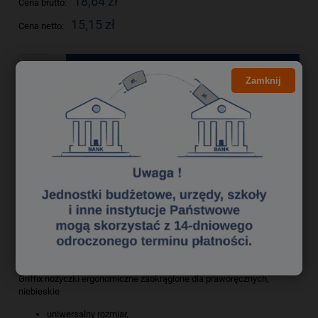
18,64 zł
Cena brutto:
15,15 zł
Cena netto:
do koszyka
Zamknij
szt.
dodaj do przechowalni
Producent:
PELIKAN
zapytaj o produkt
Kod produktu:
nz 3190368
poleć znajomemu
Opis
Bezpieczeństwo
Griffix nożyczki ergonomiczne zaokrąglone dla praworęcznych,
niebieskie
uniwersalny rozmiar,