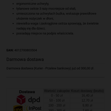
ergonomiczne uchwyty,
tytanowe ostrze 3 razy mocniejsze od stali,
umieszczona na uchwytach buźka, wskazuje prawidłowe
ułożenie nożyczek w dłoni,
niewielka waga i zaokrąglone ostrza sprawiają, że świetnie
nadają się dla dzieci,
posiadają miejsce na podpis właściciela.
EAN:
4012700803504
Darmowa dostawa
Darmowa dostawa (Kurier - Przelew bankowy) już od 300,00 zł.
Wartość zakupów
Koszt dostawy (brutto)
0 - 50 zł
16,40 zł
50 - 100 zł
12,70 zł
100 - 200 zł
9,80 zł
200 - 300 zł
7,60 zł