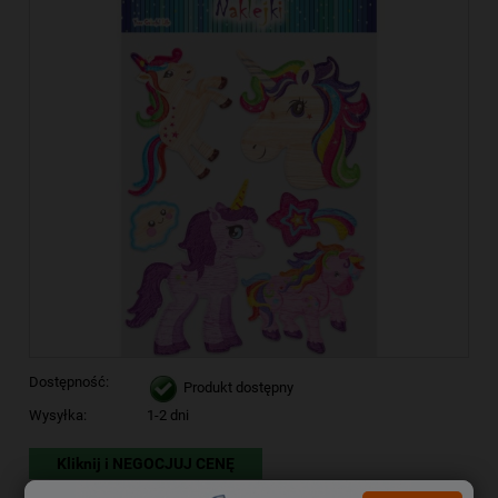
Dostępność:
Produkt dostępny
Wysyłka:
1-2 dni
Kliknij i NEGOCJUJ CENĘ