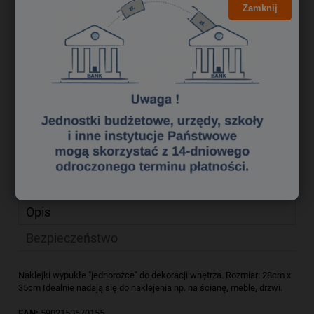
17,00 zł
Cena brutto:
Zamknij
13,82 zł
Cena netto:
do koszyka
szt.
dodaj do przechowalni
Producent:
ALIGA
zapytaj o produkt
Kod produktu:
qn 4112217
poleć znajomemu
Opis
Bezpieczeństwo
Naklejki wypukłe "jednorożce" do dekoracji wnętrza. Rozmiar: 28cm x
35cm Idealnie nadają się do naklejenia np. na ścianę, meble, drzwi.
EAN:
5902150670155