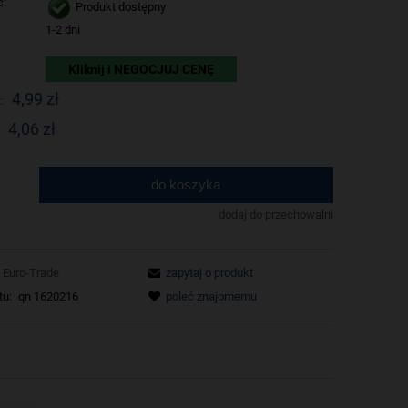
ć:
Produkt dostępny
1-2 dni
Kliknij i NEGOCJUJ CENĘ
4,99 zł
:
4,06 zł
do koszyka
.
dodaj do przechowalni
Euro-Trade
zapytaj o produkt
tu:
qn 1620216
poleć znajomemu