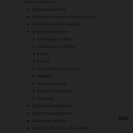
Artykuły biurowe
Akcesoria biurowe
Akcesoria do pisania i korygowania
Archiwizacja dokumentów
Artykuły kreatywne
Dekoracje i ozdoby
Dziurkacze ozdobne
Farby
Formy
Książeczki, kolorowanki
Naklejki
Nożyczki i noże
Masy utwardzalne
Zabawki
Etykiety i identyfikacja
Galanteria papiernicza
Opis
Galanteria szkolna
Koperty i akcesoria do wysyłek