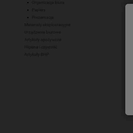
Organizacja biura
Papiery
Prezentacja
Materiały eksploatacyjne
Urządzenia biurowe
Artykuły spożywcze
Higiena i czystość
Artykuły BHP