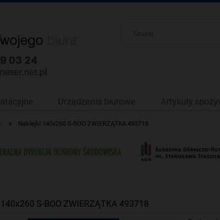
oatacyjne
Urządzenia biurowe
Artykuły spoż
»
i
Naklejki 140x260 S-BOO ZWIERZĄTKA 493718
i 140x260 S-BOO ZWIERZĄTKA 493718