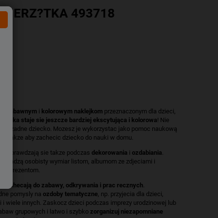
 ZWIERZ?TKA 493718
tym
zabawnym
i
kolorowym
naklejkom
przeznaczonym dla dzieci,
 nauka staje sie jeszcze bardziej ekscytująca i kolorowa
! Nie
e im zadne dziecko. Mozesz je wykorzystac jako pomoc naukową
, a takze aby zachecic dziecko do nauki w domu.
le sprawdzają sie takze podczas
dekorowania
i
ozdabiania
.
 nadadzą osobisty wymiar listom, albumom ze zdjeciami i
ym prezentom.
 zachecają do zabawy, odkrywania i prac recznych
.
dne pomysly na
ozdoby tematyczne
, np. przyjecia dla dzieci,
 i wiele innych. Zaskocz dzieci podczas imprezy urodzinowej lub
abaw grupowych i latwo i szybko
zorganizuj niezapomniane