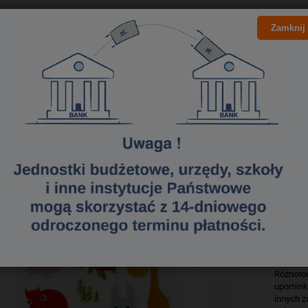
Naklejki 140x260 S-BOO GEYE
Zamknij
Dzieki 
zabawa i
oprze si
w szkole
Doskona
Naklejki
wreczan
Produkty
Róznoro
upominki
innych z