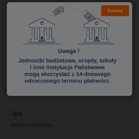
Kliknij i NEGOCJUJ CENĘ
Zamknij
63,99 zł
Cena brutto:
52,02 zł
Cena netto:
do koszyka
szt.
dodaj do przechowalni
Producent:
Logitech
zapytaj o produkt
Kod produktu:
xm 1410289
poleć znajomemu
Opis
Bezpieczeństwo