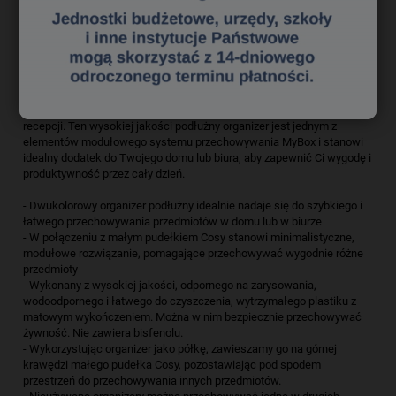
podłużny organizer stwarza możliwość eleganckiego przechowywania
wszystkich mniejszych akcesoriów, takich jak długopisy, artykuły
biurowe, czy kosmetyki do makijażu. Leitz MyBox posiada certyfikat
Food Safe i nadaje się do przechowywania ciepłej i zimnej żywności,
można go wykorzystać także do przechowywania herbaty, kawy,
mleka i cukru w stołówce pracowniczej, albo jako pojemnik na owoce,
który możesz postawić na kuchennym blacie w domu lub biurowej
recepcji. Ten wysokiej jakości podłużny organizer jest jednym z
elementów modułowego systemu przechowywania MyBox i stanowi
idealny dodatek do Twojego domu lub biura, aby zapewnić Ci wygodę i
produktywność przez cały dzień.
- Dwukolorowy organizer podłużny idealnie nadaje się do szybkiego i
łatwego przechowywania przedmiotów w domu lub w biurze
- W połączeniu z małym pudełkiem Cosy stanowi minimalistyczne,
modułowe rozwiązanie, pomagające przechowywać wygodnie różne
przedmioty
- Wykonany z wysokiej jakości, odpornego na zarysowania,
wodoodpornego i łatwego do czyszczenia, wytrzymałego plastiku z
matowym wykończeniem. Można w nim bezpiecznie przechowywać
żywność. Nie zawiera bisfenolu.
- Wykorzystując organizer jako półkę, zawieszamy go na górnej
krawędzi małego pudełka Cosy, pozostawiając pod spodem
przestrzeń do przechowywania innych przedmiotów.