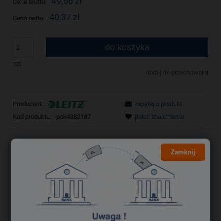
49,66 zł
Cena brutto:
40,37 zł
Cena netto:
do koszyka
szt.
dodaj do przechowalni
Producent:
zapytaj o produkt
Kod produktu:
pok4882187
poleć znajomemu
Opis
Zamknij
Bezpieczeństwo
Dzięki kolekcji Leitz Cosy poczujesz się jak w domu, gdziekolwiek
zaprowadzą Cię obowiązki zawodowe. Minimalistyczne, dwukolorowe
wzornictwo i zachęcające matowe wykończenie sprawią, że Twoje
miejsce pracy będzie bardziej stylowe i kolorowe. Ten solidny