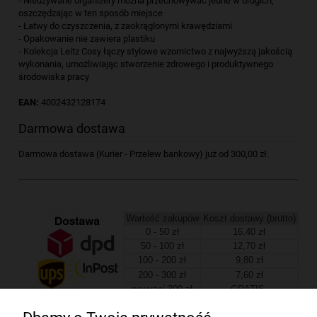
- Nieużywane organizery można przechowywać jedne w drugich,
oszczędzając w ten sposób miejsce
- Łatwy do czyszczenia, z zaokrąglonymi krawędziami
- Opakowanie nie zawiera plastiku
- Kolekcja Leitz Cosy łączy stylowe wzornictwo z najwyższą jakością
wykonania, umożliwiając stworzenie zdrowego i produktywnego
środowiska pracy
EAN:
4002432128174
Darmowa dostawa
Darmowa dostawa (Kurier - Przelew bankowy) już od 300,00 zł.
Wartość zakupów
Koszt dostawy (brutto)
0 - 50 zł
16,40 zł
50 - 100 zł
12,70 zł
100 - 200 zł
9,80 zł
200 - 300 zł
7,60 zł
powyżej 300 zł
GRATIS