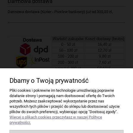
Darmowa dostawa
Darmowa dostawa (Kurier - Przelew bankowy) już od 300,00 zł.
Wartość zakupów
Koszt dostawy (brutto)
0 - 50 zł
16,40 zł
50 - 100 zł
12,70 zł
100 - 200 zł
9,80 zł
200 - 300 zł
7,60 zł
powyżej 300 zł
GRATIS
Dbamy o Twoją prywatność
Firma
Pliki cookies i pokrewne im technologie umożliwiają poprawne
działanie strony i pomagają nam dostosować ofertę do Twoich
Bindownice wg producentów
potrzeb. Możesz zaakceptować wykorzystanie przez nas
wszystkich tych plików i przejść do sklepu lub dostosować użycie
plików do swoich preferencji, wybierając opcję "Dostosuj zgody".
Niszczarki wg producentów
Więcej o plikach cookies przeczytasz w naszej Polityce
prywatności.
Laminatory wg producentów