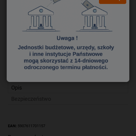
8,04 zł
Cena netto:
do koszyka
szt.
dodaj do przechowalni
zapytaj o produkt
Producent:
poleć znajomemu
Kod produktu:
qp 0091081
Opis
Bezpieczeństwo
EAN:
5907611701157