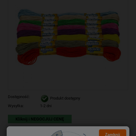
Dostępność:
Produkt dostępny
Wysyłka:
1-2 dni
Kliknij i NEGOCJUJ CENĘ
9,89 zł
Cena brutto:
Zamknij