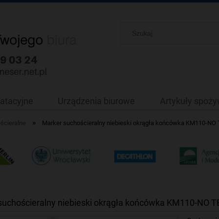
oatacyjne
Urządzenia biurowe
Artykuły spoż
»
ścieralne
Marker suchościeralny niebieski okrągła końcówka KM110-NO
suchościeralny niebieski okrągła końcówka KM110-NO T