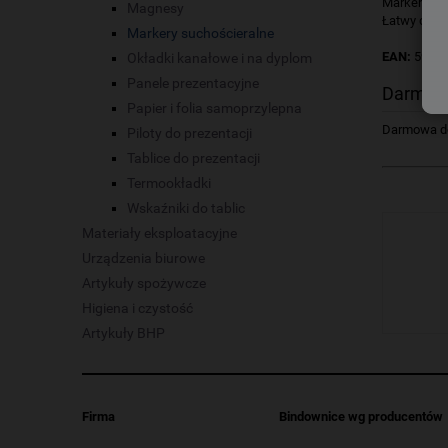
Marker such
Magnesy
Łatwy do s
Markery suchościeralne
EAN:
5903
Okładki kanałowe i na dyplom
Panele prezentacyjne
Darmow
Papier i folia samoprzylepna
Darmowa dos
Piloty do prezentacji
Tablice do prezentacji
Termookładki
Wskaźniki do tablic
Materiały eksploatacyjne
Urządzenia biurowe
Artykuły spożywcze
Higiena i czystość
Artykuły BHP
Firma
Bindownice wg producentów