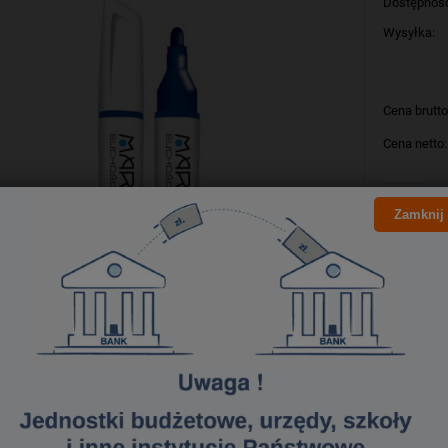
Dostępnoś
Wysyłka:
Cena brutto
Cena netto:
szt
Zamknij
Producent:
Kod produk
Bezpieczeństwo