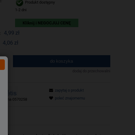
ć:
Produkt dostępny
1-2 dni
Kliknij i NEGOCJUJ CENĘ
4,99 zł
:
4,06 zł
do koszyka
.
dodaj do przechowalni
zapytaj o produkt
poleć znajomemu
tu:
ma 0570258