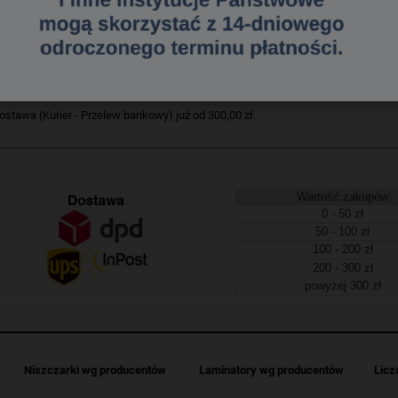
ościeralny z końcówką stożkową. Grubość linii pisania 3 mm. Szybkoschnący, ni
tarcia z większości powierzchni. Pasuje do ścieraka magnetycznego KS110-M3.
242102462
a dostawa
tawa (Kurier - Przelew bankowy) już od 300,00 zł.
Wartość zakupów
0 - 50 zł
50 - 100 zł
100 - 200 zł
200 - 300 zł
powyżej 300 zł
Niszczarki wg producentów
Laminatory wg producentów
Licz