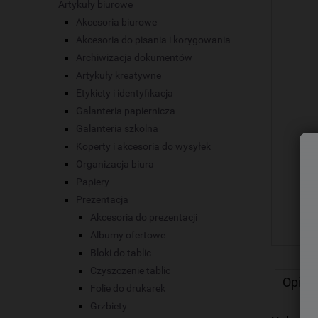
Artykuły biurowe
Akcesoria biurowe
Akcesoria do pisania i korygowania
Archiwizacja dokumentów
Artykuły kreatywne
Etykiety i identyfikacja
Galanteria papiernicza
Galanteria szkolna
Koperty i akcesoria do wysyłek
Organizacja biura
Papiery
Prezentacja
Akcesoria do prezentacji
Albumy ofertowe
Bloki do tablic
Czyszczenie tablic
Opis
Folie do drukarek
Grzbiety