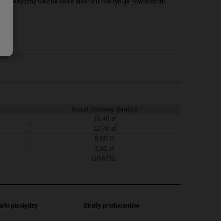
etoksyczny tusz na bazie alkoholu. Nie rysuje powierzchni.
Koszt dostawy (brutto)
16,40 zł
12,70 zł
9,80 zł
7,60 zł
GRATIS
arki pieniędzy
Strefy producentów