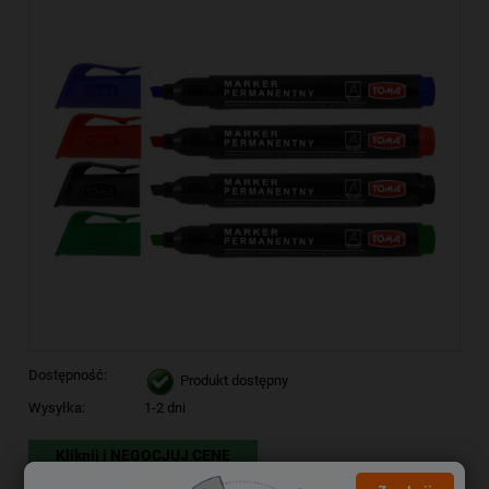
Dostępność:
Produkt dostępny
Wysyłka:
1-2 dni
Kliknij i NEGOCJUJ CENĘ