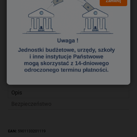
2,45 zł
Zamknij
Cena brutto:
1,99 zł
Cena netto:
do koszyka
szt.
dodaj do przechowalni
zapytaj o produkt
Producent:
poleć znajomemu
Kod produktu:
ma 8430118
Opis
Bezpieczeństwo
EAN:
5901133201119