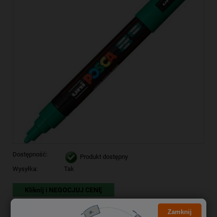
Dostępność:
Produkt dostępny
Wysyłka:
Tak
Kliknij i NEGOCJUJ CENĘ
11,85 zł
Cena brutto:
Zamknij