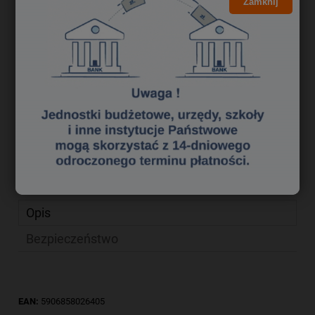
7,68 zł
Zamknij
Cena brutto:
6,24 zł
Cena netto:
do koszyka
szt.
dodaj do przechowalni
zapytaj o produkt
Producent:
poleć znajomemu
Kod produktu:
mg 0880258
Opis
Bezpieczeństwo
EAN:
5906858026405