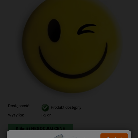
Dostępność:
Produkt dostępny
Wysyłka:
1-2 dni
Kliknij i NEGOCJUJ CENĘ