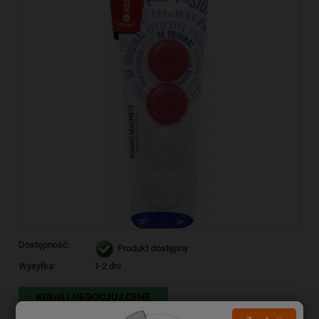
Dostępność:
Produkt dostępny
Wysyłka:
1-2 dni
Kliknij i NEGOCJUJ CENĘ