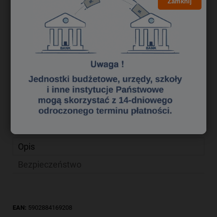
4,17 zł
Zamknij
Cena brutto:
3,39 zł
Cena netto:
do koszyka
szt.
dodaj do przechowalni
Producent:
MemoBe
zapytaj o produkt
Kod produktu:
mgk0483060
poleć znajomemu
Opis
Bezpieczeństwo
EAN:
5902884169208