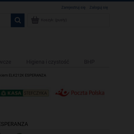
Zarejestruj się
Zaloguj się
Koszyk:
(pusty)
ywcze
Higiena i czystość
BHP
cznikiem ELK212K ESPERANZA
K ESPERANZA