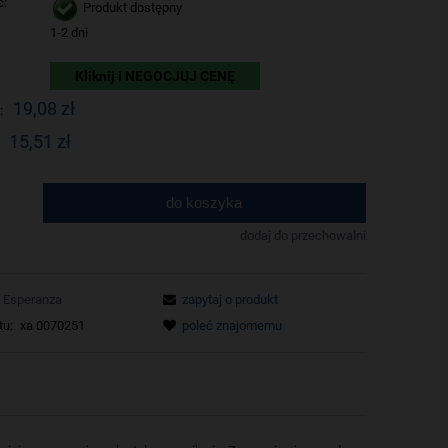
ć:
Produkt dostępny
1-2 dni
Kliknij i NEGOCJUJ CENĘ
19,08 zł
:
15,51 zł
do koszyka
.
dodaj do przechowalni
Esperanza
zapytaj o produkt
tu:
xa 0070251
poleć znajomemu