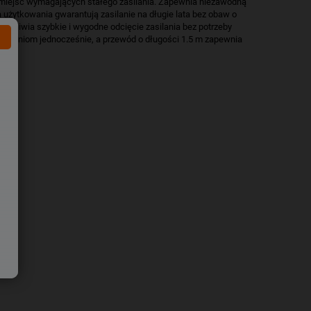
h miejsc wymagających stałego zasilania. Zapewnia niezawodną
użytkowania gwarantują zasilanie na długie lata bez obaw o
możliwia szybkie i wygodne odcięcie zasilania bez potrzeby
rządzeniom jednocześnie, a przewód o długości 1.5 m zapewnia