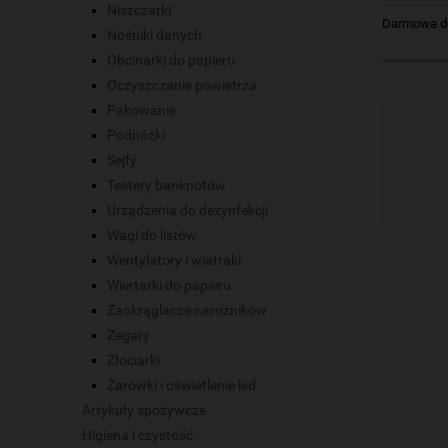
Niszczarki
Darmowa dos
Nośniki danych
Obcinarki do papieru
Oczyszczanie powietrza
Pakowanie
Podnóżki
Sejfy
Testery banknotów
Urządzenia do dezynfekcji
Wagi do listów
Wentylatory i wiatraki
Wiertarki do papieru
Zaokrąglacze narożników
Zegary
Złociarki
Żarówki i oświetlenie led
Artykuły spożywcze
Higiena i czystość