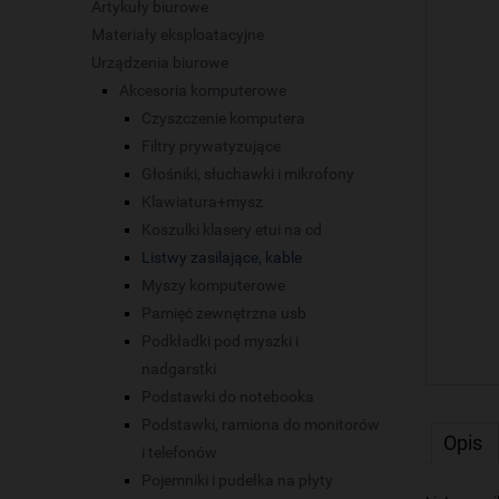
Artykuły biurowe
Materiały eksploatacyjne
Urządzenia biurowe
Akcesoria komputerowe
Czyszczenie komputera
Filtry prywatyzujące
Głośniki, słuchawki i mikrofony
Klawiatura+mysz
Koszulki klasery etui na cd
Listwy zasilające, kable
Myszy komputerowe
Pamięć zewnętrzna usb
Podkładki pod myszki i
nadgarstki
Podstawki do notebooka
Podstawki, ramiona do monitorów
Opis
i telefonów
Pojemniki i pudełka na płyty