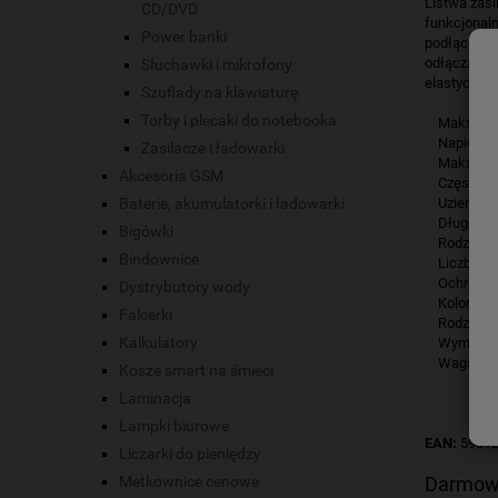
Listwa zasi
CD/DVD
funkcjonaln
Power banki
podłączone 
odłączania 
Słuchawki i mikrofony
elastycznoś
Szuflady na klawiaturę
Torby i plecaki do notebooka
Maksymaln
Napięcie 
Zasilacze i ładowarki
Maksymalny
Akcesoria GSM
Częstotli
Baterie, akumulatorki i ładowarki
Uziemienie
Długość ca
Bigówki
Rodzaj gni
Bindownice
Liczba gni
Ochrona pr
Dystrybutory wody
Kolor: cza
Falcerki
Rodzaj prz
Kalkulatory
Wymiary: 2
Waga: 34
Kosze smart na śmieci
Laminacja
Lampki biurowe
EAN:
5901
Liczarki do pieniędzy
Metkownice cenowe
Darmow