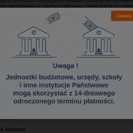
lająca ESPERANZA to wysokiej jakości rozwiązanie do biur, domów oraz innyc
ość i bezpieczeństwo w codziennym użytkowaniu. Trwała konstrukcja i wygoda 
urządzenia. Dodatkowo, listwa wyposażona jest w praktyczny włącznik, który u
Zamknij
urządzeń od gniazdek. Cztery gniazda pozwalają na dostarczanie prądu kilku u
ć w umiejscowieniu listwy.
e obciążenie: 3680 W
znamionowe: 220–250 V
 prąd impulsu: 16 A
wość znamionowa: 50 Hz
: tak
łkowita: ok. 1.5 m
azd: typ E z bolcem
azd: 4
zed dziećmi: tak
rny
ewodu: miedziany, 3 x 1.5 mm2
4 x 5 x 4.5 cm
0 g
299961636
a dostawa