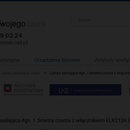
oatacyjne
Urządzenia biurowe
Artykuły spoż
»
Listwy zasilające, kable
Listwa zasilająca 4gn. 1.5metra czarna z włą
zasilająca 4gn. 1.5metra czarna z włącznikiem ELK212