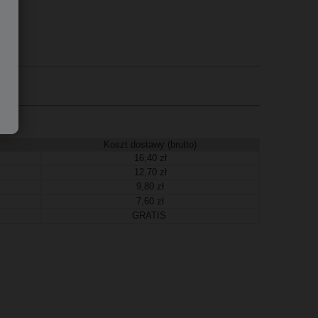
Koszt dostawy (brutto)
16,40 zł
12,70 zł
9,80 zł
7,60 zł
GRATIS