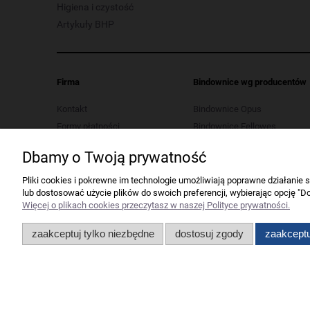
Higiena i czystość
Artykuły BHP
Firma
Bindownice wg producentów
Kontakt
Bindownice Opus
Formy płatności
Bindownice Fellowes
Koszt dostawy
Bindownice Wallner
Dbamy o Twoją prywatność
Polityka prywatności
Bindownice Argo
Regulaminy
Pliki cookies i pokrewne im technologie umożliwiają poprawne działanie
lub dostosować użycie plików do swoich preferencji, wybierając opcję "Do
Serwis urządzeń biurowych
Więcej o plikach cookies przeczytasz w naszej Polityce prywatności.
Ustawienia plików cookies
Odstąp od umowy tutaj
zaakceptuj tylko niezbędne
dostosuj zgody
zaakceptu