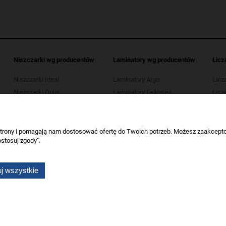
Niszczarki wg producentów
Laminatory wg producentów
Licz
Niszczarki Ideal
Laminatory Argo
Licz
Niszczarki Opus
Laminatory Fellowes
Licza
Niszczarki Kobra
Laminatory Leitz
Licz
Niszczarki HSM
Laminatory Opus
Licza
Niszczarki Tarnator
Laminatory Wallner
 strony i pomagają nam dostosować ofertę do Twoich potrzeb. Możesz zaakcepto
stosuj zgody".
Niszczarki Wallner
Niszczarki Verotech
j wszystkie
Wszelkie prawa zastrzeżone dla artykuły biurowe Koneser.
Sklep internetowy Shoper.pl