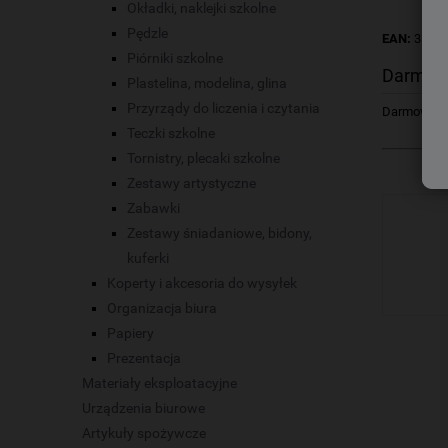
Okładki, naklejki szkolne
Pędzle
EAN:
3154
Piórniki szkolne
Darmow
Plastelina, modelina, glina
Przyrządy do liczenia i czytania
Darmowa dos
Teczki szkolne
Tornistry, plecaki szkolne
Zestawy artystyczne
Zabawki
Zestawy śniadaniowe, bidony,
kuferki
Koperty i akcesoria do wysyłek
Organizacja biura
Papiery
Prezentacja
Materiały eksploatacyjne
Urządzenia biurowe
Artykuły spożywcze