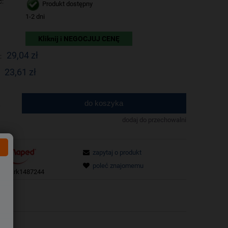
ć:
Produkt dostępny
1-2 dni
Kliknij i NEGOCJUJ CENĘ
29,04 zł
:
23,61 zł
do koszyka
.
dodaj do przechowalni
zapytaj o produkt
poleć znajomemu
tu:
krk1487244