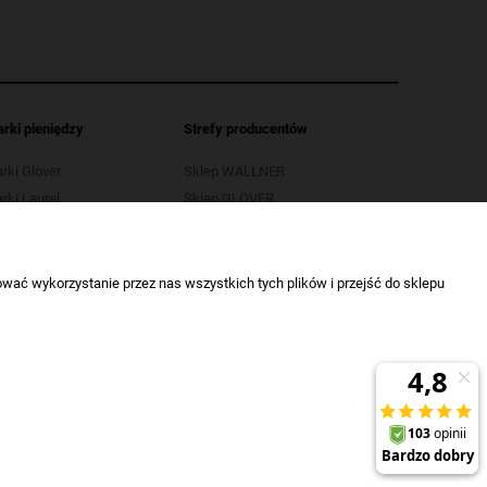
arki pieniędzy
Strefy producentów
arki Glover
Sklep WALLNER
rki Laurel
Sklep GLOVER
arki LB
Sklep OPUS
rki Selectic
Sklep SELECTIC
wać wykorzystanie przez nas wszystkich tych plików i przejść do sklepu