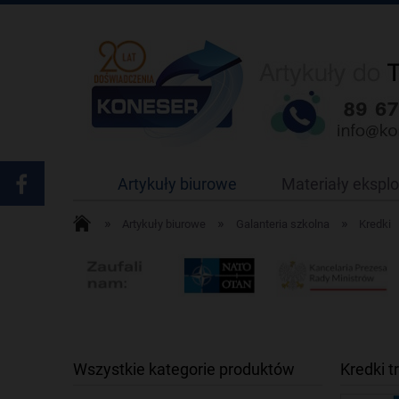
Artykuły biurowe
Materiały ekspl
»
»
»
Artykuły biurowe
Galanteria szkolna
Kredki
Wszystkie kategorie produktów
Kredki 