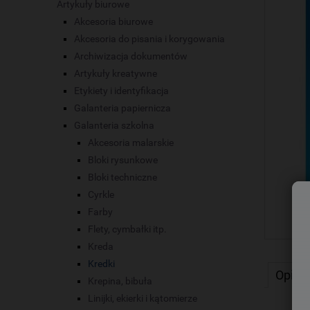
Artykuły biurowe
Akcesoria biurowe
Akcesoria do pisania i korygowania
Archiwizacja dokumentów
Artykuły kreatywne
Etykiety i identyfikacja
Galanteria papiernicza
Galanteria szkolna
Akcesoria malarskie
Bloki rysunkowe
Bloki techniczne
Cyrkle
Farby
Flety, cymbałki itp.
Kreda
Kredki
Opis
Krepina, bibuła
Linijki, ekierki i kątomierze