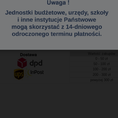
148328247
a dostawa
tawa (Kurier - Przelew bankowy) już od 300,00 zł.
Wartość zakupów
0 - 50 zł
50 - 100 zł
100 - 200 zł
200 - 300 zł
powyżej 300 zł