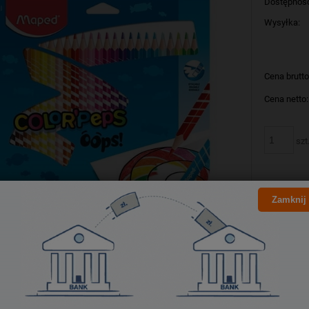
Dostępnoś
Wysyłka:
Cena brutto
Cena netto:
szt
Zamknij
Producent:
Kod produk
Bezpieczeństwo