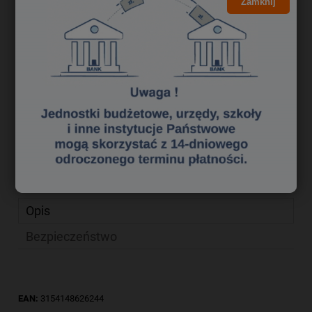
27,63 zł
Zamknij
Cena brutto:
22,46 zł
Cena netto:
do koszyka
szt.
dodaj do przechowalni
zapytaj o produkt
Producent:
poleć znajomemu
Kod produktu:
krk1481244
Opis
Bezpieczeństwo
EAN:
3154148626244