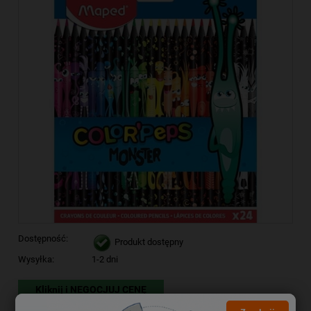
Dostępność:
Produkt dostępny
Wysyłka:
1-2 dni
Kliknij i NEGOCJUJ CENĘ