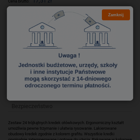
17,51 zł
Cena brutto:
14,24 zł
Cena netto:
Zamknij
do koszyka
szt.
dodaj do przechowalni
Producent:
CRICCO
zapytaj o produkt
Kod produktu:
ke 3710060
poleć znajomemu
Opis
Bezpieczeństwo
Zestaw 24 trójkątnych kredek ołówkowych. Ergonomiczny kształt
umożliwia pewne trzymanie i ułatwia rysowanie. Lakierowane
obudowy kredek zgodnie z kolorem grafitu. Wszystkie kredki
oryginalnie zatemperowane i gotowe do użycia. Pakowane w kolorowe