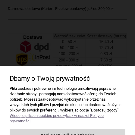
Darmowa dostawa (Kurier - Przelew bankowy) już od 300,00 zł.
Wartość zakupów
Koszt dostawy (brutto)
0 - 50 zł
16,40 zł
50 - 100 zł
12,70 zł
100 - 200 zł
9,80 zł
200 - 300 zł
7,60 zł
powyżej 300 zł
GRATIS
Dbamy o Twoją prywatność
Firma
Pliki cookies i pokrewne im technologie umożliwiają poprawne
działanie strony i pomagają nam dostosować ofertę do Twoich
Bindownice wg producentów
potrzeb. Możesz zaakceptować wykorzystanie przez nas
wszystkich tych plików i przejść do sklepu lub dostosować użycie
plików do swoich preferencji, wybierając opcję "Dostosuj zgody".
Niszczarki wg producentów
Więcej o plikach cookies przeczytasz w naszej Polityce
prywatności.
Laminatory wg producentów