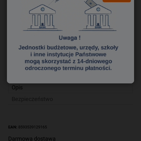
49,92 zł
Cena netto:
do koszyka
szt.
dodaj do przechowalni
Producent:
zapytaj o produkt
poleć znajomemu
Kod produktu:
kr 2150021
Opis
Bezpieczeństwo
EAN:
8593539129165
Darmowa dostawa