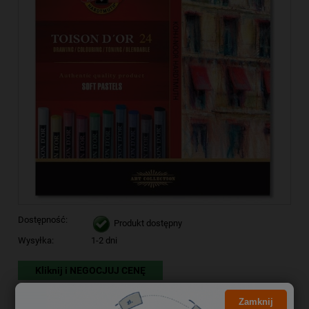
Dostępność:
Produkt dostępny
Wysyłka:
1-2 dni
Kliknij i NEGOCJUJ CENĘ
61,40 zł
Cena brutto:
Zamknij