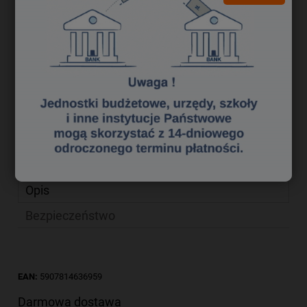
2,43 zł
Cena netto:
do koszyka
szt.
dodaj do przechowalni
Producent:
zapytaj o produkt
poleć znajomemu
Kod produktu:
ko 2000172
Opis
Bezpieczeństwo
EAN:
5907814636959
Darmowa dostawa