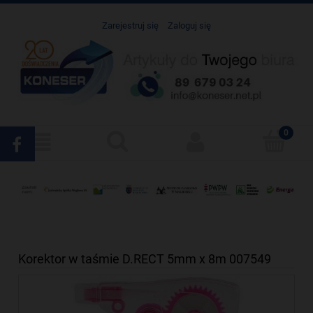
Zarejestruj się
Zaloguj się
Korektor w taśmie D.RECT 5mm x 8m 007549