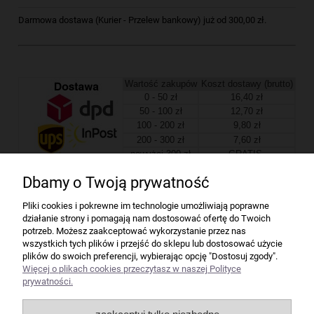
Darmowa dostawa (Kurier - Przelew bankowy) już od 300,00 zł.
Wartość zakupów
Koszt dostawy (brutto)
0 - 50 zł
16,40 zł
50 - 100 zł
12,70 zł
100 - 200 zł
9,80 zł
200 - 300 zł
7,60 zł
powyżej 300 zł
GRATIS
Dbamy o Twoją prywatność
Firma
Pliki cookies i pokrewne im technologie umożliwiają poprawne
działanie strony i pomagają nam dostosować ofertę do Twoich
Bindownice wg producentów
potrzeb. Możesz zaakceptować wykorzystanie przez nas
wszystkich tych plików i przejść do sklepu lub dostosować użycie
plików do swoich preferencji, wybierając opcję "Dostosuj zgody".
Niszczarki wg producentów
Więcej o plikach cookies przeczytasz w naszej Polityce
prywatności.
Laminatory wg producentów