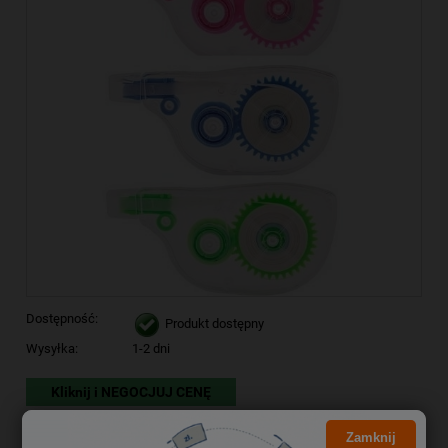
Dostępność:
Produkt dostępny
Wysyłka:
1-2 dni
Kliknij i NEGOCJUJ CENĘ
2,99 zł
Cena brutto:
Zamknij