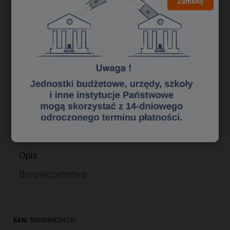
5,93 zł
Zamknij
Cena brutto:
4,82 zł
Cena netto:
do koszyka
szt.
dodaj do przechowalni
Producent:
GALERIA PAPIERU
zapytaj o produkt
Kod produktu:
kp 0201340
poleć znajomemu
Opis
Bezpieczeństwo
EAN:
5903069034731