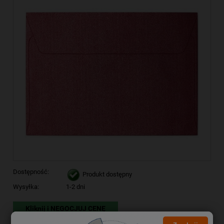
Dostępność:
Produkt dostępny
Wysyłka:
1-2 dni
Kliknij i NEGOCJUJ CENĘ