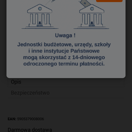
6,51 zł
Cena netto:
do koszyka
szt.
dodaj do przechowalni
Producent:
NC Koperty
zapytaj o produkt
Kod produktu:
kpk1740070
poleć znajomemu
Opis
Bezpieczeństwo
EAN:
5905379008006
Darmowa dostawa