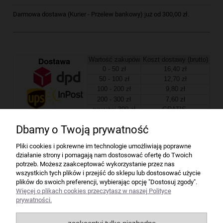
Darmowa dostawa (Kurier - Przelew bankowy) już od 300,00 zł.
Wartość zakupów
Koszt dostawy (brutto)
0 - 50 zł
16,40 zł
50 - 100 zł
12,70 zł
100 - 200 zł
9,80 zł
200 - 300 zł
7,60 zł
powyżej 300 zł
GRATIS
Dbamy o Twoją prywatność
Firma
Pliki cookies i pokrewne im technologie umożliwiają poprawne
działanie strony i pomagają nam dostosować ofertę do Twoich
Bindownice wg producentów
potrzeb. Możesz zaakceptować wykorzystanie przez nas
wszystkich tych plików i przejść do sklepu lub dostosować użycie
plików do swoich preferencji, wybierając opcję "Dostosuj zgody".
Niszczarki wg producentów
Więcej o plikach cookies przeczytasz w naszej Polityce
prywatności.
Laminatory wg producentów