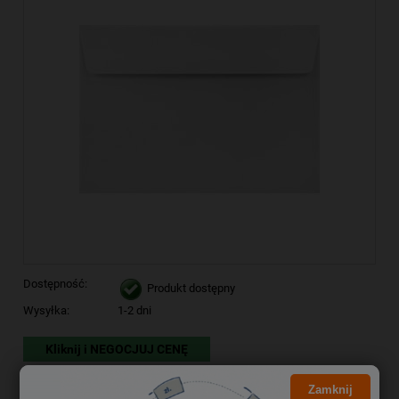
Dostępność:
Produkt dostępny
Wysyłka:
1-2 dni
Kliknij i NEGOCJUJ CENĘ
8,01 zł
Cena brutto:
Zamknij