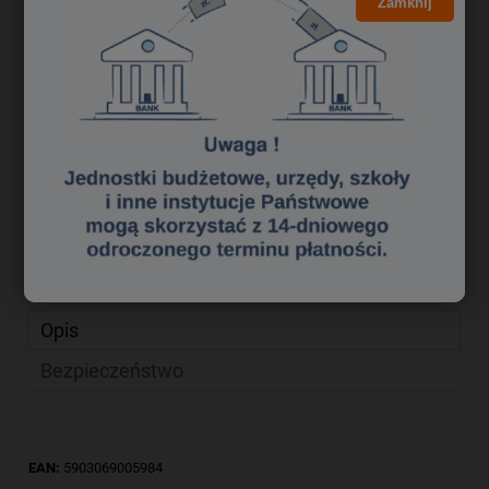
3,47 zł
Zamknij
Cena brutto:
2,82 zł
Cena netto:
do koszyka
szt.
dodaj do przechowalni
Producent:
GALERIA PAPIERU
zapytaj o produkt
Kod produktu:
kp 0277340
poleć znajomemu
Opis
Bezpieczeństwo
EAN:
5903069005984