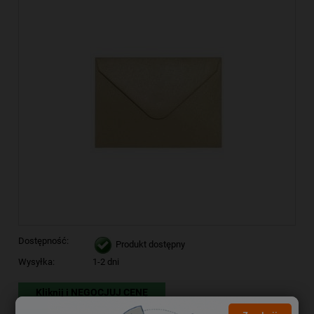
Dostępność:
Produkt dostępny
Wysyłka:
1-2 dni
Kliknij i NEGOCJUJ CENĘ