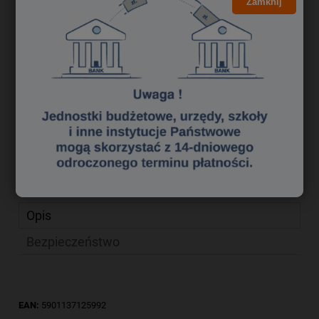
19,44 zł
Zamknij
Cena brutto:
15,80 zł
Cena netto:
do koszyka
szt.
dodaj do przechowalni
zapytaj o produkt
Producent:
poleć znajomemu
Kod produktu:
kl 0114003
Opis
Bezpieczeństwo
EAN:
5901137125992