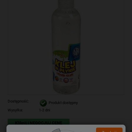
Dostępność:
Produkt dostępny
Wysyłka:
1-2 dni
Kliknij i NEGOCJUJ CENĘ