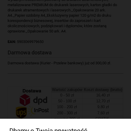
metalizowane PREMIUM do drukarek laserowych, karton gładki do
drukarek atramentowych i laserowych._Opakowanie 20 ark.
A4._Papier ozdobny A4_Ekskluzywny papier 120 g/m2 do druku
korespondencji biznesowej, insertów do zaproszeń i kart
okolicznościowych, podziękowań i dyplomów, które zostaną
oprawione._Opakowanie 50 ark. A4.
EAN:
5903069979650
Darmowa dostawa
Darmowa dostawa (Kurier - Przelew bankowy) już od 300,00 zł.
Wartość zakupów
Koszt dostawy (brutto)
0 - 50 zł
16,40 zł
50 - 100 zł
12,70 zł
100 - 200 zł
9,80 zł
200 - 300 zł
7,60 zł
powyżej 300 zł
GRATIS
Dbamy o Twoją prywatność