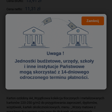
13,91 zł
Cena brutto:
11,31 zł
Cena netto:
Zamknij
do koszyka
szt.
dodaj do przechowalni
Producent:
Argo
zapytaj o produkt
Kod produktu:
kak0520340
poleć znajomemu
Opis
Bezpieczeństwo
Karton ozdobny A4_Wyjątkowa kolekcja tłoczonych i metalizowanych
kartonów 220-250 g/m2 do przygotowania zaproszeń, dyplomów,
wizytówek, kartek okolicznościowych, menu. _Wzory matowe z
wyraźnym tłoczeniem polecamy do drukarek atramentowych,