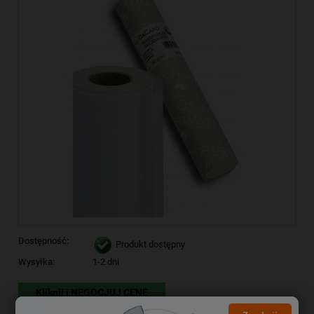
Dostępność:
Produkt dostępny
Wysyłka:
1-2 dni
Kliknij i NEGOCJUJ CENĘ