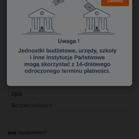
95,20 zł
Zamknij
Cena brutto:
77,40 zł
Cena netto:
do koszyka
szt.
dodaj do przechowalni
Producent:
zapytaj o produkt
Kod produktu:
ka 0263333
poleć znajomemu
Opis
Bezpieczeństwo
EAN:
5903057909317