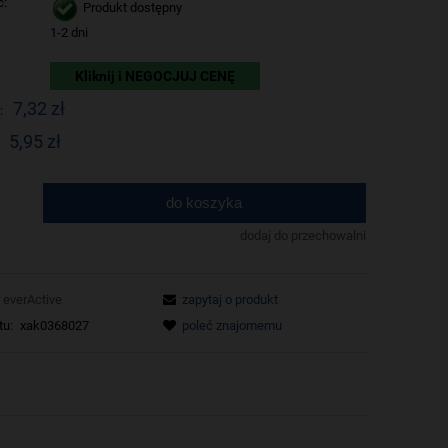
ć:
Produkt dostępny
1-2 dni
Kliknij i NEGOCJUJ CENĘ
7,32 zł
:
5,95 zł
do koszyka
.
dodaj do przechowalni
everActive
zapytaj o produkt
tu:
xak0368027
poleć znajomemu