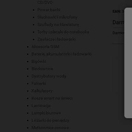
CD/DVD
Power banki
EAN:
5903
Słuchawki i mikrofony
Darmow
Szuflady na klawiaturę
Torby i plecaki do notebooka
Darmowa dos
Zasilacze i ładowarki
Akcesoria GSM
Baterie, akumulatorki i ładowarki
Bigówki
Bindownice
Dystrybutory wody
Falcerki
Kalkulatory
Kosze smart na śmieci
Laminacja
Lampki biurowe
Liczarki do pieniędzy
Metkownice cenowe