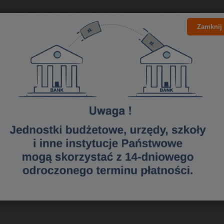
205771155
Zamknij
a dostawa
tawa (Kurier - Przelew bankowy) już od 300,00 zł.
Wartość zakupów
0 - 50 zł
50 - 100 zł
100 - 200 zł
200 - 300 zł
powyżej 300 zł