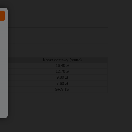
Koszt dostawy (brutto)
16,40 zł
12,70 zł
9,80 zł
7,60 zł
GRATIS