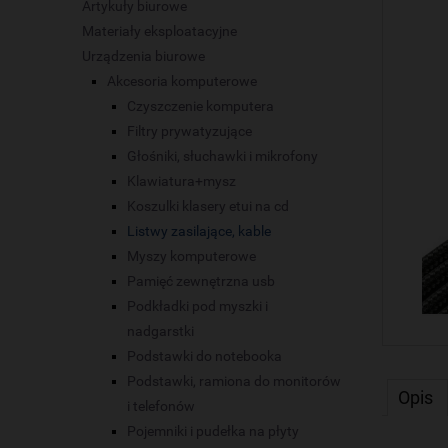
Artykuły biurowe
Materiały eksploatacyjne
Urządzenia biurowe
Akcesoria komputerowe
Czyszczenie komputera
Filtry prywatyzujące
Głośniki, słuchawki i mikrofony
Klawiatura+mysz
Koszulki klasery etui na cd
Listwy zasilające, kable
Myszy komputerowe
Pamięć zewnętrzna usb
Podkładki pod myszki i
nadgarstki
Podstawki do notebooka
Podstawki, ramiona do monitorów
Opis
i telefonów
Pojemniki i pudełka na płyty