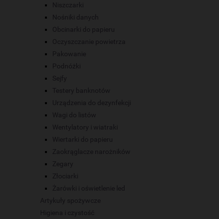
Niszczarki
Nośniki danych
Obcinarki do papieru
Oczyszczanie powietrza
Pakowanie
Podnóżki
Sejfy
Testery banknotów
Urządzenia do dezynfekcji
Wagi do listów
Wentylatory i wiatraki
Wiertarki do papieru
Zaokrąglacze narożników
Zegary
Złociarki
Żarówki i oświetlenie led
Artykuły spożywcze
Higiena i czystość