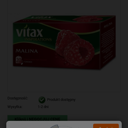
Dostępność:
Produkt dostępny
Wysyłka:
1-2 dni
Kliknij i NEGOCJUJ CENĘ