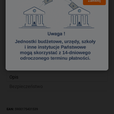
6,32 zł
Zamknij
Cena brutto:
5,85 zł
Cena netto:
do koszyka
szt.
dodaj do przechowalni
Producent:
Vitax
zapytaj o produkt
Kod produktu:
ghk0450219
poleć znajomemu
Opis
Bezpieczeństwo
EAN:
5900175431539