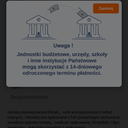
10,11 zł
Cena brutto:
Zamknij
8,22 zł
Cena netto:
do koszyka
szt.
dodaj do przechowalni
Producent:
Dilmah
zapytaj o produkt
Kod produktu:
ghk0060219
poleć znajomemu
Opis
Bezpieczeństwo
Herbaty aromatyzowane Dilmah_- seria aromatyzowanych herbat
czarnych_- hermetyczne opakowanie z folii gwarantujące zachowanie
wszelkich walorów herbaty_- wielkość opakowania: 20 torebek 1,5g z
zawieszką_- jednostka sprzedaży 1 opakowanie