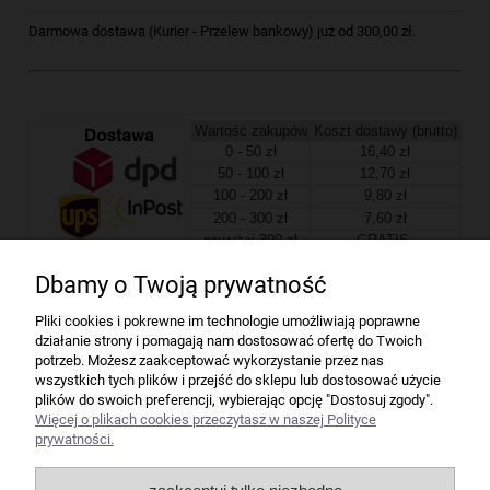
Darmowa dostawa (Kurier - Przelew bankowy) już od 300,00 zł.
Wartość zakupów
Koszt dostawy (brutto)
0 - 50 zł
16,40 zł
50 - 100 zł
12,70 zł
100 - 200 zł
9,80 zł
200 - 300 zł
7,60 zł
powyżej 300 zł
GRATIS
Dbamy o Twoją prywatność
Firma
Pliki cookies i pokrewne im technologie umożliwiają poprawne
działanie strony i pomagają nam dostosować ofertę do Twoich
Bindownice wg producentów
potrzeb. Możesz zaakceptować wykorzystanie przez nas
wszystkich tych plików i przejść do sklepu lub dostosować użycie
plików do swoich preferencji, wybierając opcję "Dostosuj zgody".
Niszczarki wg producentów
Więcej o plikach cookies przeczytasz w naszej Polityce
prywatności.
Laminatory wg producentów