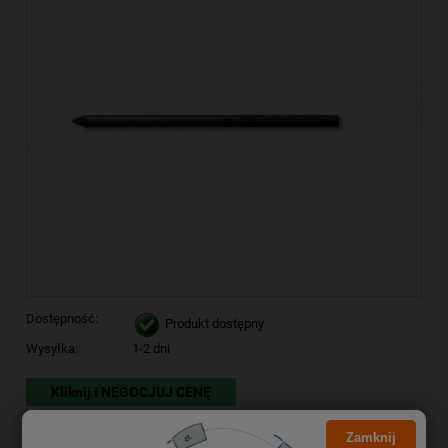
Dostępność:
Produkt dostępny
Wysyłka:
1-2 dni
Kliknij i NEGOCJUJ CENĘ
13,53 zł
Cena brutto:
Zamknij