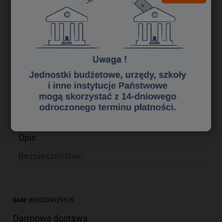
11,00 zł
Cena netto:
do koszyka
szt.
dodaj do przechowalni
Producent:
Koh i Noor
zapytaj o produkt
Kod produktu:
gr 0090021
poleć znajomemu
Opis
Bezpieczeństwo
EAN:
8593539129516
Darmowa dostawa