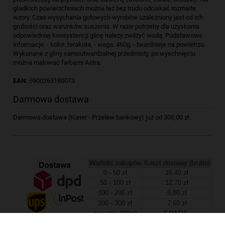
gładkich powierzchniach można też bez trudu odciskać rozmaite
wzory. Czas wysychania gotowych wyrobów uzależniony jest od ich
grubości oraz warunków suszenia. W razie potrzeby dla uzyskania
odpowiedniej konsystencji glinę należy zwilżyć wodą. Podstawowe
informacje: - kolor: terakota, - waga: 460g, - twardnieje na powietrzu.
Wykonane z gliny samoutwardzalnej przedmioty, po wyschnięciu
można malować farbami Astra.
EAN:
5900263180073
Darmowa dostawa
Darmowa dostawa (Kurier - Przelew bankowy) już od 300,00 zł.
Wartość zakupów
Koszt dostawy (brutto)
0 - 50 zł
16,40 zł
50 - 100 zł
12,70 zł
100 - 200 zł
9,80 zł
200 - 300 zł
7,60 zł
powyżej 300 zł
GRATIS