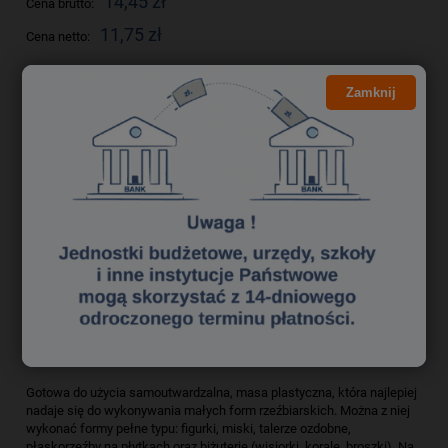
14,45 zł
Cena brutto:
11,75 zł
Cena netto:
Zamknij
do koszyka
szt.
dodaj do przechowalni
zapytaj o produkt
Producent:
poleć znajomemu
Kod produktu:
glk0003003
Opis
Bezpieczeństwo
Gotowa do użycia samoutwardzalna, masa plastyczna, która najlepiej
nadaje się do wykonywania małych form rzeźbiarskich. Można z niej
wykonać formy pełne typu: figurki, miski, talerze ozdobne,
płaskorzeźby na płytkach oraz biżuterię (wisiorki, korale, broszki). Na