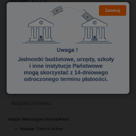
6,22 zł
Cena brutto:
5,06 zł
Zamknij
Cena netto:
do koszyka
szt.
dodaj do przechowalni
Producent:
ALIGA
zapytaj o produkt
Kod produktu:
qk 2363217
poleć znajomemu
Opis
Bezpieczeństwo
Gałązki dekoracyjne z kryształkami.
Rozmiar: 7,5cm x 14,5cm