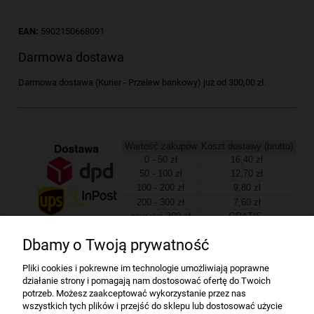
EAN:
5902150668091
Darmowa dostawa
Darmowa dostawa (Kurier - Przelew bankowy) już od 300,00 zł.
Wartość zakupów
Koszt dostawy (brutto)
0 - 50 zł
16,40 zł
50 - 100 zł
12,70 zł
100 - 200 zł
9,80 zł
200 - 300 zł
7,60 zł
powyżej 300 zł
GRATIS
Dbamy o Twoją prywatność
Firma
Pliki cookies i pokrewne im technologie umożliwiają poprawne
działanie strony i pomagają nam dostosować ofertę do Twoich
Bindownice wg producentów
potrzeb. Możesz zaakceptować wykorzystanie przez nas
wszystkich tych plików i przejść do sklepu lub dostosować użycie