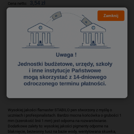
3,54 zł
Cena netto:
Zamknij
do koszyka
szt.
dodaj do przechowalni
Producent:
zapytaj o produkt
Kod produktu:
fl 1370245
poleć znajomemu
Opis
Bezpieczeństwo
Wysokiej jakości flamaster STABILO pen stworzony z myślą o
uczniach i profesjonalistach. Bardzo mocna końcówka o grubości 1
mm (szerokość linii 1 mm) jest odporna na rozwarstwianie.
Dodatkowe zalety to: wysokiej jakości pigmenty odporne na
blaknięcie, bezwonny tusz na bazie wody, wentylowana skuwka,