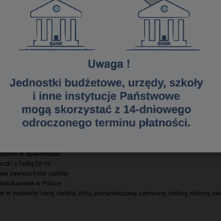
towe Oxford doskonale sprawdzą się w każdej szkole, przedszkolu czy pracowni
ia na wysoką jakość opakowań. W kubeczkach zastosowano pełny gwint, dzięki
ją i można ich używać jeszcze dłużej bez utraty jakości. We wnętrzu opakowa
czuć jak profesjonalista. Ilość kolorów w opakowaniu nie stanowi już żadnego 
w.
ki gęstej konsystencji łatwo rozprowadzają się na takich materiałach jak papie
ki pigmentom wysokiej jakości po wyschnięciu malowane powierzchnie są mat
y bardzo dobrze mieszają się ze sobą tworząc nową paletę kolorów, co daje ni
 być używane bez wody lub rozcieńczane z wodą
y są odporne na działanie światła i ścieranie
ietoksyczne, bezpieczne dla dzieci i łatwo zmywają się z małych rączek
olorów w opakowaniu
czki z farbą 20 ml
aw zawiera kolor cielisty
rodukowane w Polsce
ry w zestawie: biały, cielisty, żółty, pomarańczowy, czerwony, zielony, różowy, ni