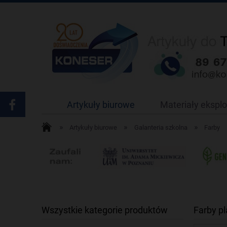
Artykuły biurowe
Materiały ekspl
»
»
»
Artykuły biurowe
Galanteria szkolna
Farby
Wszystkie kategorie produktów
Farby p