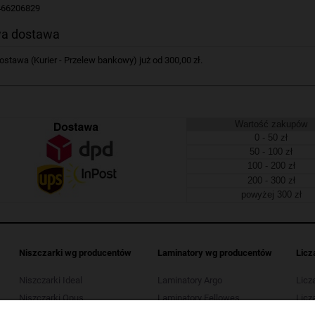
466206829
a dostawa
tawa (Kurier - Przelew bankowy) już od 300,00 zł.
Wartość zakupów
0 - 50 zł
50 - 100 zł
100 - 200 zł
200 - 300 zł
powyżej 300 zł
Niszczarki wg producentów
Laminatory wg producentów
Licz
Niszczarki Ideal
Laminatory Argo
Licz
Niszczarki Opus
Laminatory Fellowes
Licza