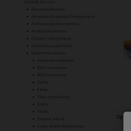
Artykuły biurowe
Akcesoria biurowe
Akcesoria do pisania i korygowania
Archiwizacja dokumentów
Artykuły kreatywne
Etykiety i identyfikacja
Galanteria papiernicza
Galanteria szkolna
Akcesoria malarskie
Bloki rysunkowe
Bloki techniczne
Cyrkle
Farby
Flety, cymbałki itp.
Kreda
Kredki
Opis
Krepina, bibuła
Linijki, ekierki i kątomierze