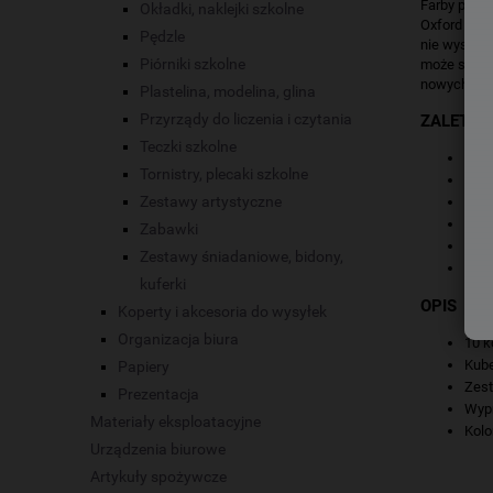
Farby plaka
Okładki, naklejki szkolne
Oxford staw
Pędzle
nie wysycha
Piórniki szkolne
może się po
nowych bar
Plastelina, modelina, glina
Przyrządy do liczenia i czytania
ZALETY
Teczki szkolne
Dzię
Tornistry, plecaki szkolne
Dzię
Zestawy artystyczne
Farb
Mogą
Zabawki
Farb
Zestawy śniadaniowe, bidony,
Są n
kuferki
OPIS
Koperty i akcesoria do wysyłek
Organizacja biura
10 k
Kube
Papiery
Zest
Prezentacja
Wyp
Materiały eksploatacyjne
Kolo
Urządzenia biurowe
Artykuły spożywcze