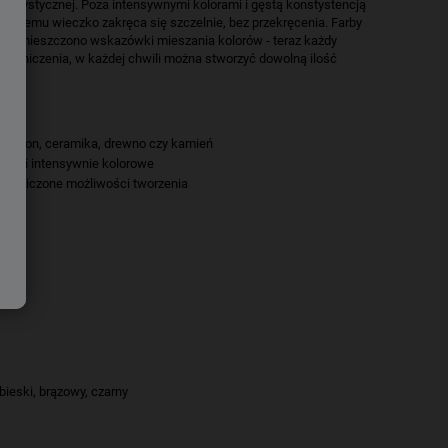
 artystycznej. Poza intensywnymi kolorami i gęstą konstystencją
 czemu wieczko zakręca się szczelnie, bez przekręcenia. Farby
nia umieszczono wskazówki mieszania kolorów - teraz każdy
ograniczenia, w każdej chwili można stworzyć dowolną ilość
r, karton, ceramika, drewno czy kamień
owe i intensywnie kolorowe
eograniczone możliwości tworzenia
ebieski, brązowy, czarny