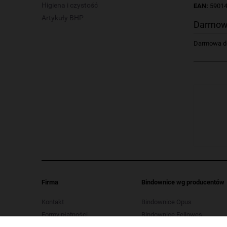
Higiena i czystość
EAN:
5901
Artykuły BHP
Darmow
Darmowa dos
Firma
Bindownice wg producentów
Kontakt
Bindownice Opus
Formy płatności
Bindownice Fellowes