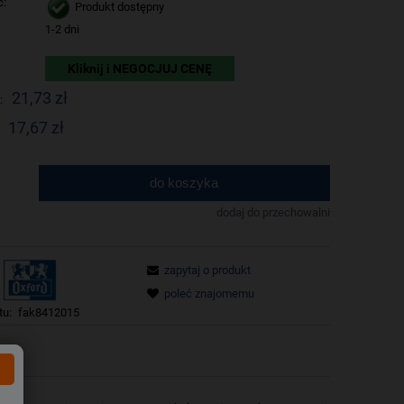
ć:
Produkt dostępny
1-2 dni
Kliknij i NEGOCJUJ CENĘ
21,73 zł
:
17,67 zł
do koszyka
.
dodaj do przechowalni
zapytaj o produkt
poleć znajomemu
tu:
fak8412015