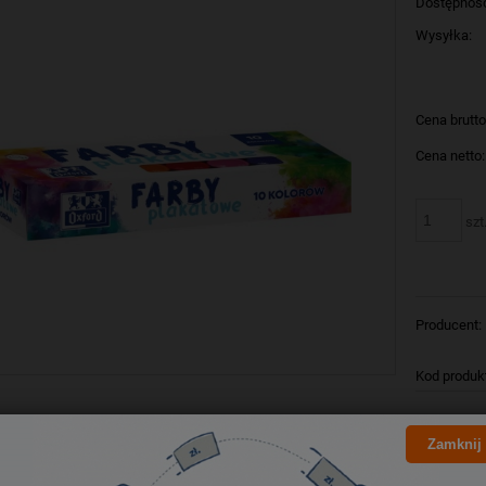
Dostępnoś
Wysyłka:
Cena brutto
Cena netto:
szt
Producent:
Kod produk
Bezpieczeństwo
Zamknij