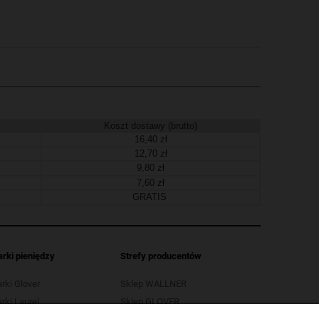
Koszt dostawy (brutto)
16,40 zł
12,70 zł
9,80 zł
7,60 zł
GRATIS
arki pieniędzy
Strefy producentów
arki Glover
Sklep WALLNER
rki Laurel
Sklep GLOVER