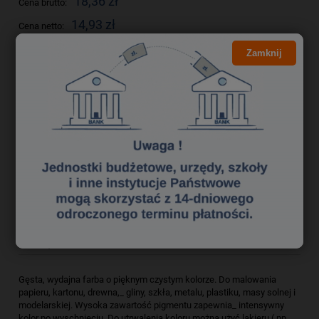
18,36 zł
Cena brutto:
14,93 zł
Cena netto:
Zamknij
do koszyka
szt.
dodaj do przechowalni
Producent:
HAPPY COLOR
zapytaj o produkt
Kod produktu:
fak0508022
poleć znajomemu
Opis
Bezpieczeństwo
Gęsta, wydajna farba o pięknym czystym kolorze. Do malowania
papieru, kartonu, drewna,_ gliny, szkła, metalu, plastiku, masy solnej i
modelarskiej. Wysoka zawartość pigmentu zapewnia_ intensywny
kolor po wyschnięciu. Do utrwalenia koloru można użyć lakieru ( np.