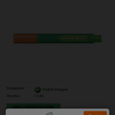
Dostępność:
Produkt dostępny
Wysyłka:
1-2 dni
Kliknij i NEGOCJUJ CENĘ