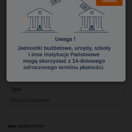
3,15 zł
Zamknij
Cena brutto:
2,56 zł
Cena netto:
do koszyka
szt.
dodaj do przechowalni
Producent:
SCHNEIDER
zapytaj o produkt
Kod produktu:
fl 0176098
poleć znajomemu
Opis
Bezpieczeństwo
EAN:
4004675107497