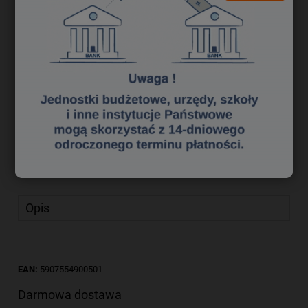
27,99 zł
Cena brutto:
22,76 zł
Cena netto:
do koszyka
szt.
dodaj do przechowalni
Producent:
POLIGRAF
zapytaj o produkt
Kod produktu:
et 3940040
poleć znajomemu
Opis
EAN:
5907554900501
Darmowa dostawa