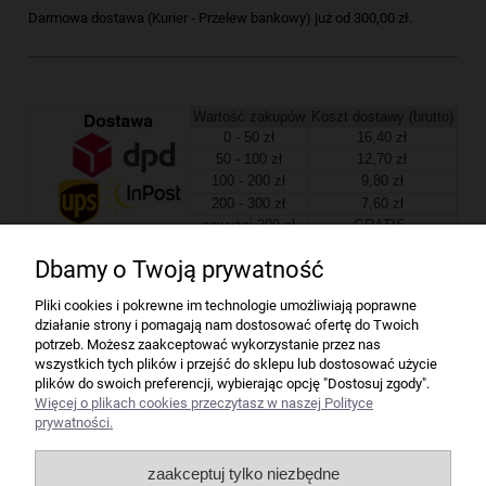
Darmowa dostawa (Kurier - Przelew bankowy) już od 300,00 zł.
Wartość zakupów
Koszt dostawy (brutto)
0 - 50 zł
16,40 zł
50 - 100 zł
12,70 zł
100 - 200 zł
9,80 zł
200 - 300 zł
7,60 zł
powyżej 300 zł
GRATIS
Dbamy o Twoją prywatność
Firma
Pliki cookies i pokrewne im technologie umożliwiają poprawne
działanie strony i pomagają nam dostosować ofertę do Twoich
Bindownice wg producentów
potrzeb. Możesz zaakceptować wykorzystanie przez nas
wszystkich tych plików i przejść do sklepu lub dostosować użycie
plików do swoich preferencji, wybierając opcję "Dostosuj zgody".
Niszczarki wg producentów
Więcej o plikach cookies przeczytasz w naszej Polityce
prywatności.
Laminatory wg producentów
zaakceptuj tylko niezbędne