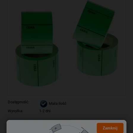
Dostępność:
Mała ilość
Wysyłka:
1-2 dni
Kliknij i NEGOCJUJ CENĘ
Zamknij