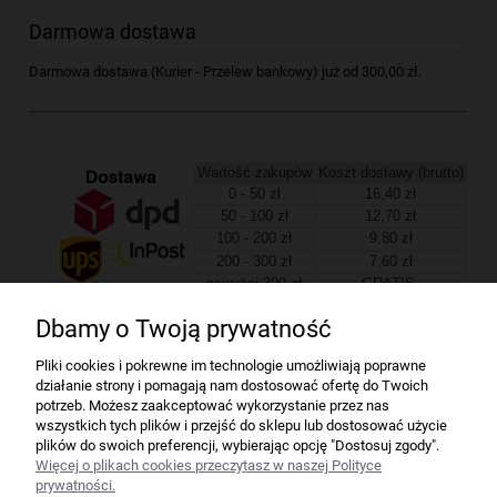
Darmowa dostawa
Darmowa dostawa (Kurier - Przelew bankowy) już od 300,00 zł.
Wartość zakupów
Koszt dostawy (brutto)
0 - 50 zł
16,40 zł
50 - 100 zł
12,70 zł
100 - 200 zł
9,80 zł
200 - 300 zł
7,60 zł
powyżej 300 zł
GRATIS
Dbamy o Twoją prywatność
Firma
Pliki cookies i pokrewne im technologie umożliwiają poprawne
działanie strony i pomagają nam dostosować ofertę do Twoich
Bindownice wg producentów
potrzeb. Możesz zaakceptować wykorzystanie przez nas
wszystkich tych plików i przejść do sklepu lub dostosować użycie
plików do swoich preferencji, wybierając opcję "Dostosuj zgody".
Niszczarki wg producentów
Więcej o plikach cookies przeczytasz w naszej Polityce
prywatności.