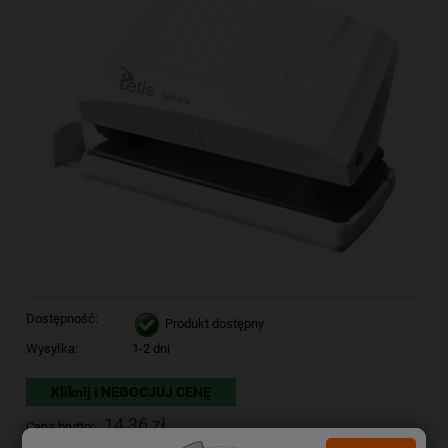
Dostępność:
Produkt dostępny
Wysyłka:
1-2 dni
Kliknij i NEGOCJUJ CENĘ
14,36 zł
Cena brutto: