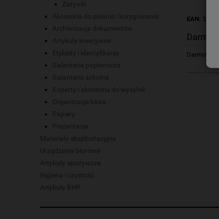
Zszywki
Akcesoria do pisania i korygowania
EAN:
5907
Archiwizacja dokumentów
Darmow
Artykuły kreatywne
Etykiety i identyfikacja
Darmowa dos
Galanteria papiernicza
Galanteria szkolna
Koperty i akcesoria do wysyłek
Organizacja biura
Papiery
Prezentacja
Materiały eksploatacyjne
Urządzenia biurowe
Artykuły spożywcze
Higiena i czystość
Artykuły BHP