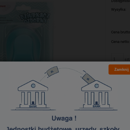
Dostępnoś
Wysyłka:
Cena brutto
Cena netto:
szt
Zamknij
Producent:
Kod produk
Bezpieczeństwo