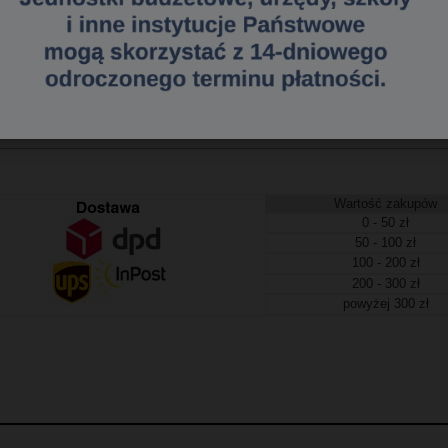
611700457
a dostawa
tawa (Kurier - Przelew bankowy) już od 300,00 zł.
Wartość zakupów
0 - 50 zł
50 - 100 zł
100 - 200 zł
200 - 300 zł
powyżej 300 zł