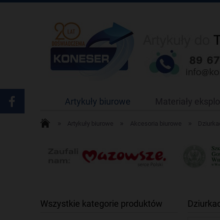
Artykuły biurowe
Materiały ekspl
»
»
»
Artykuły biurowe
Akcesoria biurowe
Dziurka
Wszystkie kategorie produktów
Dziurka