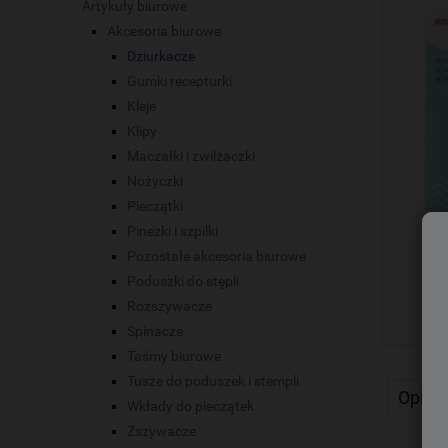
Artykuły biurowe
Akcesoria biurowe
Dziurkacze
Gumki recepturki
Kleje
Klipy
Maczałki i zwilżaczki
Nożyczki
Pieczątki
Pinezki i szpilki
Pozostałe akcesoria biurowe
Poduszki do stępli
Rozszywacze
Spinacze
Taśmy biurowe
Tusze do poduszek i stempli
Opis
Wkłady do pieczątek
Zszywacze