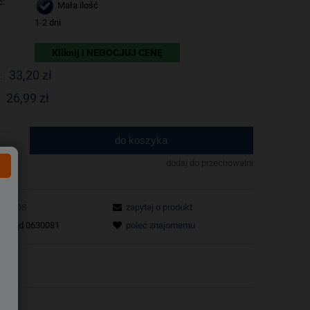
ć:
Mała ilość
1-2 dni
Kliknij i NEGOCJUJ CENĘ
33,20 zł
:
26,99 zł
do koszyka
.
dodaj do przechowalni
AMOS
zapytaj o produkt
tu:
qd 0630081
poleć znajomemu