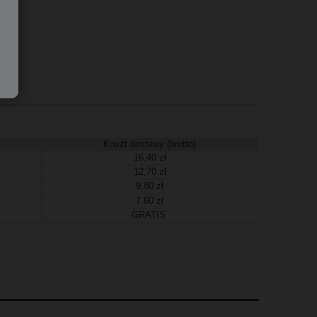
Koszt dostawy (brutto)
16,40 zł
12,70 zł
9,80 zł
7,60 zł
GRATIS