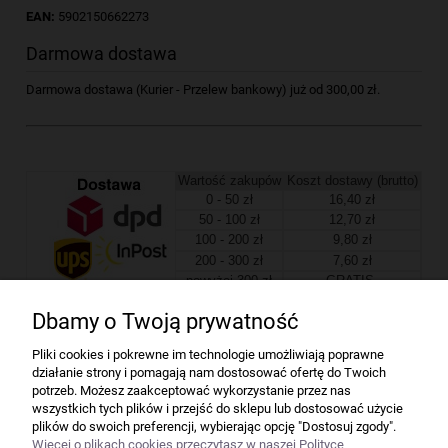
EAN:
5902150662273
Darmowa dostawa
Darmowa dostawa (Kurier - Przelew bankowy) już od 300,00 zł.
Wartość zakupów
Koszt dostawy (brutto)
0 - 50 zł
16,40 zł
50 - 100 zł
12,70 zł
100 - 200 zł
9,80 zł
200 - 300 zł
7,60 zł
powyżej 300 zł
GRATIS
Dbamy o Twoją prywatność
Firma
Pliki cookies i pokrewne im technologie umożliwiają poprawne
działanie strony i pomagają nam dostosować ofertę do Twoich
Bindownice wg producentów
potrzeb. Możesz zaakceptować wykorzystanie przez nas
wszystkich tych plików i przejść do sklepu lub dostosować użycie
plików do swoich preferencji, wybierając opcję "Dostosuj zgody".
Niszczarki wg producentów
Więcej o plikach cookies przeczytasz w naszej Polityce