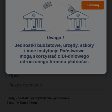
8,12 zł
Cena brutto:
Zamknij
6,60 zł
Cena netto:
do koszyka
szt.
dodaj do przechowalni
Producent:
ALIGA
zapytaj o produkt
Kod produktu:
qk 2226217
poleć znajomemu
Opis
Bezpieczeństwo
Dżety, kryształki samoprzylepne - jednorożce
Blister: 9,5cm x 16cm