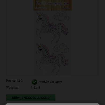
Dostępność:
Produkt dostępny
Wysyłka:
1-2 dni
Kliknij i NEGOCJUJ CENĘ