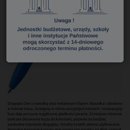
Długopis iZee z nasadką oraz metalowym klipem. Nasadka i obodowa
w kolorze tuszu. Dostępny w ośmiu soczystych kolorach. Innowacyjny
tusz daje poczucie wyjątkowej gładkości pisania. Zmniejsza ciśnienie
podczas dozowania tuszu do końcówki, pozwala na bardziej
swobodne trzymanie długopisu. Smukły kształt ułatwia użytkowanie.
Wygodne trzymanie korpusu przy mniejszym nacisku na dłoń. Uchwyt