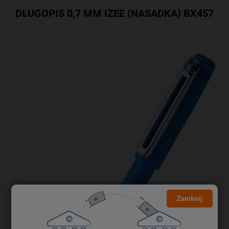
DŁUGOPIS 0,7 MM IZEE (NASADKA) BX457
Zamknij