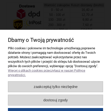
Wartość zakupów
Koszt dostawy (brutto)
0 - 50 zł
16,40 zł
50 - 100 zł
12,70 zł
100 - 200 zł
9,80 zł
200 - 300 zł
7,60 zł
powyżej 300 zł
GRATIS
Dbamy o Twoją prywatność
Firma
Pliki cookies i pokrewne im technologie umożliwiają poprawne
działanie strony i pomagają nam dostosować ofertę do Twoich
Bindownice wg producentów
potrzeb. Możesz zaakceptować wykorzystanie przez nas
wszystkich tych plików i przejść do sklepu lub dostosować użycie
plików do swoich preferencji, wybierając opcję "Dostosuj zgody".
Niszczarki wg producentów
Więcej o plikach cookies przeczytasz w naszej Polityce
prywatności.
Laminatory wg producentów
zaakceptuj tylko niezbędne
Liczarki pieniędzy
dostosuj zgody
Strefy producentów