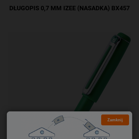
DŁUGOPIS 0,7 MM IZEE (NASADKA) BX457
Zamknij