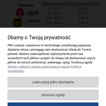
Wartość zakupów
Koszt dostawy (brutto)
0 - 50 zł
16,40 zł
50 - 100 zł
12,70 zł
100 - 200 zł
9,80 zł
200 - 300 zł
7,60 zł
powyżej 300 zł
GRATIS
Dbamy o Twoją prywatność
Firma
Pliki cookies i pokrewne im technologie umożliwiają poprawne
działanie strony i pomagają nam dostosować ofertę do Twoich
Bindownice wg producentów
potrzeb. Możesz zaakceptować wykorzystanie przez nas
wszystkich tych plików i przejść do sklepu lub dostosować użycie
plików do swoich preferencji, wybierając opcję "Dostosuj zgody".
Niszczarki wg producentów
Więcej o plikach cookies przeczytasz w naszej Polityce
prywatności.
Laminatory wg producentów
zaakceptuj tylko niezbędne
Liczarki pieniędzy
dostosuj zgody
Strefy producentów