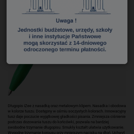
Długopis iZee z nasadką oraz metalowym klipem. Nasadka i obodowa
w kolorze tuszu. Dostępny w ośmiu soczystych kolorach. Innowacyjny
tusz daje poczucie wyjątkowej gładkości pisania. Zmniejsza ciśnienie
podczas dozowania tuszu do końcówki, pozwala na bardziej
swobodne trzymanie długopisu. Smukły kształt ułatwia użytkowanie.
Wygodne trzymanie korpusu przy mniejszym nacisku na dłoń. Uchwyt