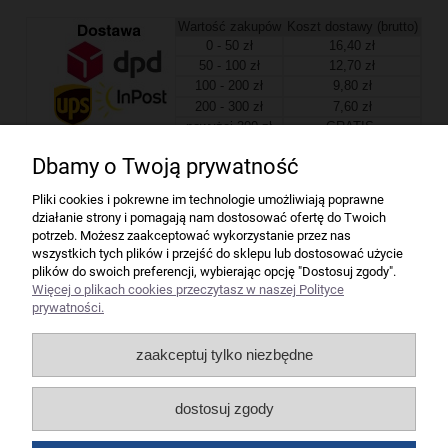
Wartość zakupów
Koszt dostawy (brutto)
0 - 50 zł
16,40 zł
50 - 100 zł
12,70 zł
100 - 200 zł
9,80 zł
200 - 300 zł
7,60 zł
powyżej 300 zł
GRATIS
Dbamy o Twoją prywatność
Firma
Pliki cookies i pokrewne im technologie umożliwiają poprawne
działanie strony i pomagają nam dostosować ofertę do Twoich
Bindownice wg producentów
potrzeb. Możesz zaakceptować wykorzystanie przez nas
wszystkich tych plików i przejść do sklepu lub dostosować użycie
plików do swoich preferencji, wybierając opcję "Dostosuj zgody".
Niszczarki wg producentów
Więcej o plikach cookies przeczytasz w naszej Polityce
prywatności.
Laminatory wg producentów
zaakceptuj tylko niezbędne
Liczarki pieniędzy
dostosuj zgody
Strefy producentów