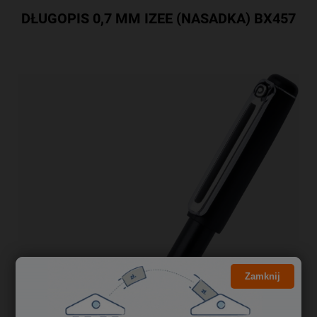
DŁUGOPIS 0,7 MM IZEE (NASADKA) BX457
Zamknij