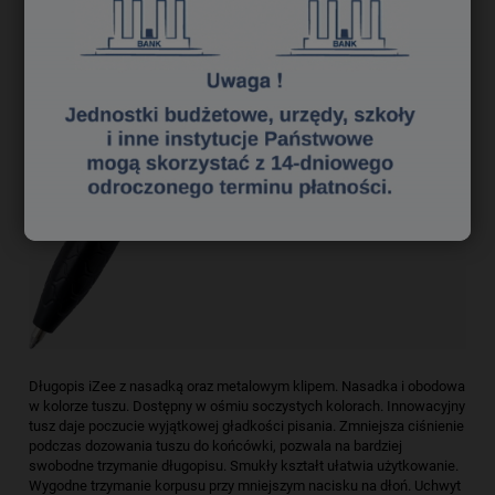
Długopis iZee z nasadką oraz metalowym klipem. Nasadka i obodowa
w kolorze tuszu. Dostępny w ośmiu soczystych kolorach. Innowacyjny
tusz daje poczucie wyjątkowej gładkości pisania. Zmniejsza ciśnienie
podczas dozowania tuszu do końcówki, pozwala na bardziej
swobodne trzymanie długopisu. Smukły kształt ułatwia użytkowanie.
Wygodne trzymanie korpusu przy mniejszym nacisku na dłoń. Uchwyt