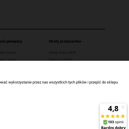
arki pieniędzy
Strefy producentów
arki Glover
Sklep WALLNER
rki Laurel
Sklep GLOVER
arki LB
Sklep OPUS
rki Selectic
Sklep SELECTIC
wać wykorzystanie przez nas wszystkich tych plików i przejść do sklepu