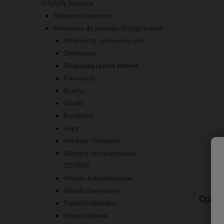
Artykuły biurowe
Akcesoria biurowe
Akcesoria do pisania i korygowania
Atramenty i naboje do piór
Cienkopisy
Długopisy i pióra żelowe
Flamastry
Grafity
Gumki
Korektory
Lupy
Markery i foliopisy
Markery do opisywania
CD/DVD
Ołówki automatyczne
Ołówki drewniane
Opis
Pisaki kreślarskie
Pióra kulkowe