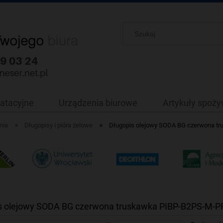
oatacyjne
Urządzenia biurowe
Artykuły spoż
»
»
nia
Długopisy i pióra żelowe
Długopis olejowy SODA BG czerwona t
s olejowy SODA BG czerwona truskawka PIBP-B2PS-M-P