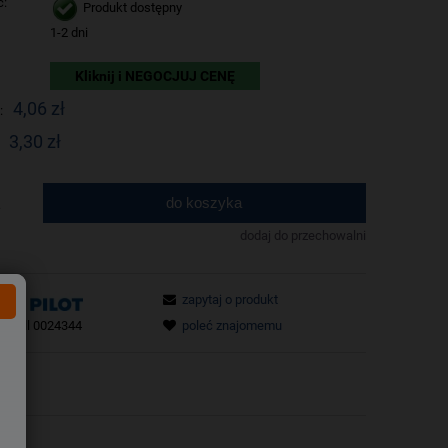
ć:
Produkt dostępny
1-2 dni
Kliknij i NEGOCJUJ CENĘ
4,06 zł
:
3,30 zł
do koszyka
.
dodaj do przechowalni
zapytaj o produkt
tu:
dl 0024344
poleć znajomemu