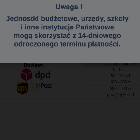
505420795
a dostawa
tawa (Kurier - Przelew bankowy) już od 300,00 zł.
Wartość zakupów
0 - 50 zł
50 - 100 zł
100 - 200 zł
200 - 300 zł
powyżej 300 zł