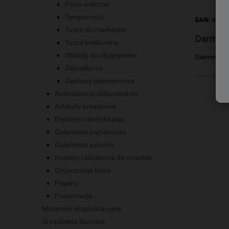
Pióra wieczne
Temperówki
EAN:
4902
Tusze do markerów
Darmow
Tusze kreślarskie
Wkłady do długopisów
Darmowa dos
Zakreślacze
Zestawy piśmiennicze
Archiwizacja dokumentów
Artykuły kreatywne
Etykiety i identyfikacja
Galanteria papiernicza
Galanteria szkolna
Koperty i akcesoria do wysyłek
Organizacja biura
Papiery
Prezentacja
Materiały eksploatacyjne
Urządzenia biurowe