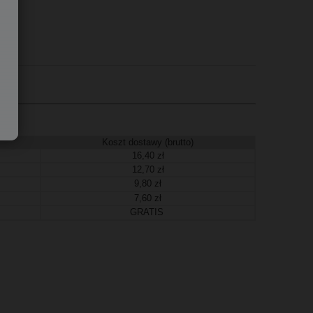
Koszt dostawy (brutto)
16,40 zł
12,70 zł
9,80 zł
7,60 zł
GRATIS