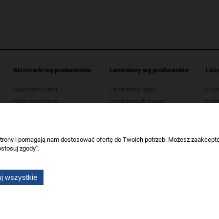
Niszczarki wg producentów
Laminatory wg producentów
Licz
Niszczarki Ideal
Laminatory Argo
Licz
Niszczarki Opus
Laminatory Fellowes
Licza
Niszczarki Kobra
Laminatory Leitz
Licz
Niszczarki HSM
Laminatory Opus
Licza
Niszczarki Tarnator
Laminatory Wallner
 strony i pomagają nam dostosować ofertę do Twoich potrzeb. Możesz zaakcepto
stosuj zgody".
Niszczarki Wallner
Niszczarki Verotech
j wszystkie
Wszelkie prawa zastrzeżone dla artykuły biurowe Koneser.