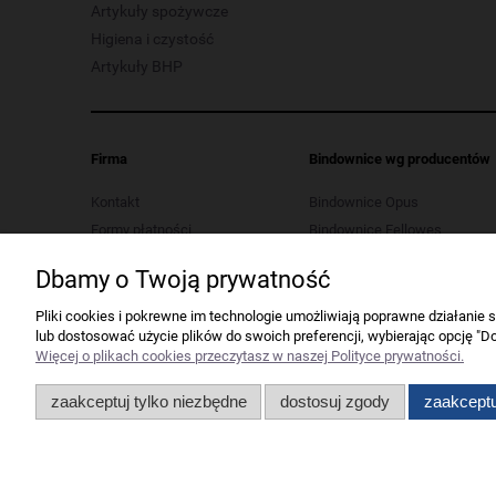
Artykuły spożywcze
Higiena i czystość
Artykuły BHP
Firma
Bindownice wg producentów
Kontakt
Bindownice Opus
Formy płatności
Bindownice Fellowes
Koszt dostawy
Bindownice Wallner
Dbamy o Twoją prywatność
Polityka prywatności
Bindownice Argo
Regulaminy
Pliki cookies i pokrewne im technologie umożliwiają poprawne działanie
lub dostosować użycie plików do swoich preferencji, wybierając opcję "Do
Serwis urządzeń biurowych
Więcej o plikach cookies przeczytasz w naszej Polityce prywatności.
Ustawienia plików cookies
Odstąp od umowy tutaj
zaakceptuj tylko niezbędne
dostosuj zgody
zaakceptu