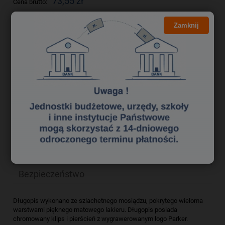
73,55 zł
Cena brutto:
59,80 zł
Cena netto:
Zamknij
do koszyka
szt.
dodaj do przechowalni
zapytaj o produkt
Producent:
poleć znajomemu
Kod produktu:
dlk0201055
Opis
Bezpieczeństwo
Długopis wykonano ze szlachetnego mosiądzu, pokrytego wieloma
warstwami pięknego matowego lakieru. Długopis posiada
chromowany klips i pierścień z wygrawerowanym logo Parker.