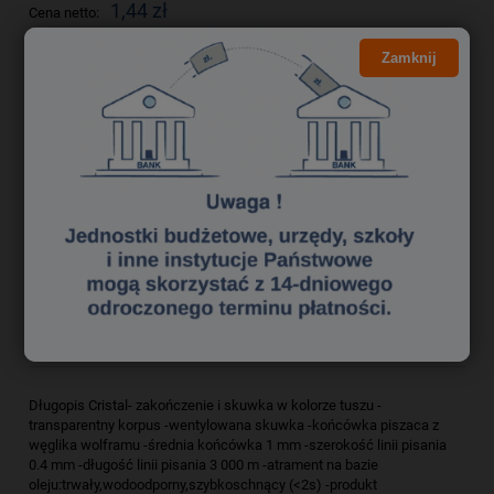
1,44 zł
Cena netto:
Zamknij
do koszyka
szt.
dodaj do przechowalni
Producent:
zapytaj o produkt
poleć znajomemu
Kod produktu:
dlk0180057
Opis
Bezpieczeństwo
Długopis Cristal- zakończenie i skuwka w kolorze tuszu -
transparentny korpus -wentylowana skuwka -końcówka piszaca z
węglika wolframu -średnia końcówka 1 mm -szerokość linii pisania
0.4 mm -długość linii pisania 3 000 m -atrament na bazie
oleju:trwały,wodoodporny,szybkoschnący (<2s) -produkt