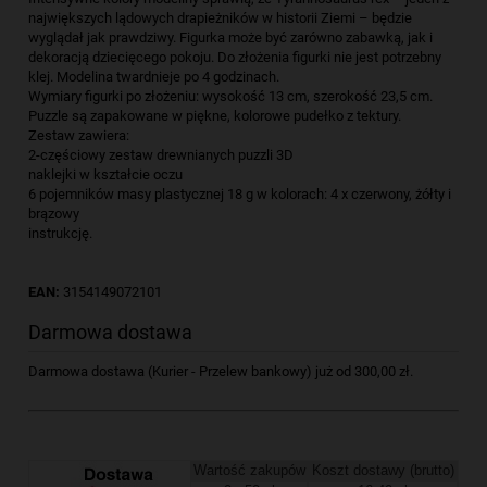
największych lądowych drapieżników w historii Ziemi – będzie
wyglądał jak prawdziwy. Figurka może być zarówno zabawką, jak i
dekoracją dziecięcego pokoju. Do złożenia figurki nie jest potrzebny
klej. Modelina twardnieje po 4 godzinach.
Wymiary figurki po złożeniu: wysokość 13 cm, szerokość 23,5 cm.
Puzzle są zapakowane w piękne, kolorowe pudełko z tektury.
Zestaw zawiera:
2-częściowy zestaw drewnianych puzzli 3D
naklejki w kształcie oczu
6 pojemników masy plastycznej 18 g w kolorach: 4 x czerwony, żółty i
brązowy
instrukcję.
EAN:
3154149072101
Darmowa dostawa
Darmowa dostawa (Kurier - Przelew bankowy) już od 300,00 zł.
Wartość zakupów
Koszt dostawy (brutto)