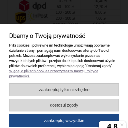
0 - 50 zł
16,40 zł
50 - 100 zł
12,70 zł
100 - 200 zł
9,80 zł
200 - 300 zł
7,60 zł
powyżej 300 zł
GRATIS
Dbamy o Twoją prywatność
Firma
Pliki cookies i pokrewne im technologie umożliwiają poprawne
działanie strony i pomagają nam dostosować ofertę do Twoich
Bindownice wg producentów
potrzeb. Możesz zaakceptować wykorzystanie przez nas
wszystkich tych plików i przejść do sklepu lub dostosować użycie
plików do swoich preferencji, wybierając opcję "Dostosuj zgody".
Niszczarki wg producentów
Więcej o plikach cookies przeczytasz w naszej Polityce
prywatności.
Laminatory wg producentów
zaakceptuj tylko niezbędne
Liczarki pieniędzy
dostosuj zgody
Strefy producentów
zaakceptuj wszystkie