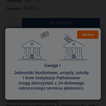
69,71 zł
Cena brutto:
56,67 zł
Cena netto:
do koszyka
szt.
Zamknij
dodaj do przechowalni
zapytaj o produkt
Producent:
poleć znajomemu
Kod produktu:
pl 2433244
Opis
Bezpieczeństwo
Wyjątkowa forma numerowanych puzzli pozwala złożyć drewniany
szkielet dinozaura w wymiarze 3D, aby następnie wymodelować jego
sylwetkę przy użyciu masy plastycznej.
Intensywne kolory modeliny sprawią, że Tyrannosaurus rex – jeden z