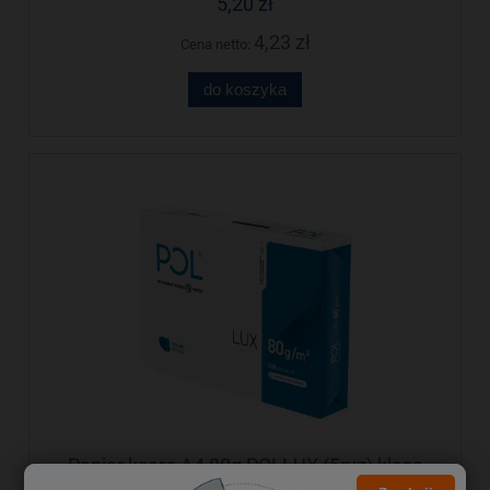
5,20 zł
4,23 zł
Cena netto:
do koszyka
Papier ksero A4 80g POLLUX (5ryz) klasa
białości B 161