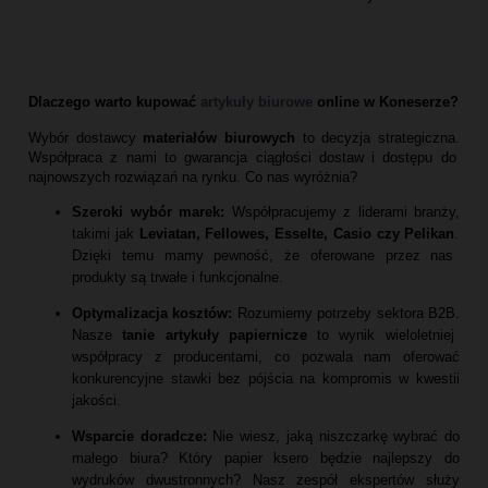
Dlaczego warto kupować
artykuły biurowe
online w Koneserze?
Wybór dostawcy
materiałów biurowych
to decyzja strategiczna.
Współpraca z nami to gwarancja ciągłości dostaw i dostępu do
najnowszych rozwiązań na rynku.
Co nas wyróżnia?
Szeroki wybór marek:
Współpracujemy z liderami branży,
takimi jak
Leviatan, Fellowes, Esselte, Casio czy Pelikan
.
Dzięki temu mamy pewność,
że oferowane przez nas
produkty są trwałe i funkcjonalne.
Optymalizacja kosztów:
Rozumiemy potrzeby sektora B2B.
Nasze
tanie artykuły papiernicze
to wynik wieloletniej
współpracy z producentami,
co pozwala nam oferować
konkurencyjne stawki bez pójścia na kompromis w kwestii
jakości.
Wsparcie doradcze:
Nie wiesz,
jaką niszczarkę wybrać do
małego biura?
Który papier ksero będzie najlepszy do
wydruków dwustronnych?
Nasz zespół ekspertów służy