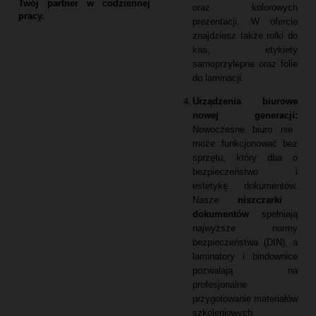
Twój partner w codziennej
oraz kolorowych
pracy.
prezentacji.
W ofercie
znajdziesz także rolki do
kas,
etykiety
samoprzylepne oraz folie
do laminacji.
Urządzenia biurowe
nowej generacji:
Nowoczesne biuro nie
może funkcjonować bez
sprzętu,
który dba o
bezpieczeństwo i
estetykę dokumentów.
Nasze
niszczarki
dokumentów
spełniają
najwyższe normy
bezpieczeństwa (DIN),
a
laminatory i bindownice
pozwalają na
profesjonalne
przygotowanie materiałów
szkoleniowych.