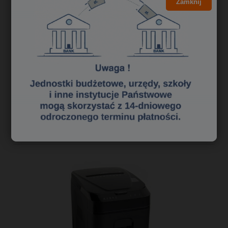
Zamknij
75,65 zł
61,50 zł
Cena netto:
do koszyka
«
1
2
3
»
Polecane niszczarki dokumentów