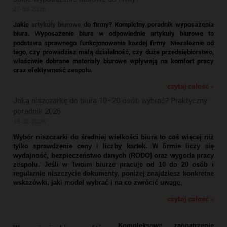
27-03-2026
Jakie
artykuły biurowe
do firmy? Kompletny poradnik wyposażenia
biura.
Wyposażenie biura w odpowiednie artykuły biurowe to
podstawa sprawnego funkcjonowania każdej firmy. Niezależnie od
tego, czy prowadzisz małą działalność, czy duże przedsiębiorstwo,
właściwie dobrane materiały biurowe wpływają na komfort pracy
oraz efektywność zespołu.
czytaj całość »
Jaką niszczarkę do biura 10–20 osób wybrać? Praktyczny
poradnik 2026
13-02-2026
Wybór niszczarki do średniej wielkości biura to coś więcej niż
tylko sprawdzenie ceny i liczby kartek. W firmie liczy się
wydajność, bezpieczeństwo danych (RODO) oraz wygoda pracy
zespołu. Jeśli w Twoim biurze pracuje od 10 do 20 osób i
regularnie niszczycie dokumenty, poniżej znajdziesz konkretne
wskazówki, jaki model wybrać i na co zwrócić uwagę.
czytaj całość »
Kompleksowe zaopatrzenie