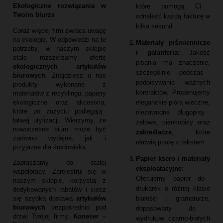
Ekologiczne rozwiązania w
które pomogą Ci
Twoim biurze
odnaleźć każdą fakturę w
kilka sekund.
Coraz więcej firm zwraca uwagę
na ekologię.
W odpowiedzi na te
Materiały piśmiennicze
potrzeby,
w naszym sklepie
i galanteria:
Jakość
stale rozszerzamy ofertę
pisania ma znaczenie,
ekologicznych artykułów
szczególnie podczas
biurowych
.
Znajdziesz u nas
podpisywania ważnych
produkty wykonane z
kontraktów.
Proponujemy
materiałów z recyklingu,
papiery
eleganckie pióra wieczne,
ekologiczne oraz akcesoria,
które po zużyciu podlegają
niezawodne długopisy
łatwej utylizacji.
Wierzymy,
że
żelowe,
cienkopisy oraz
nowoczesne biuro może być
zakreślacze
,
które
zarówno wydajne,
jak i
ułatwią pracę z tekstem.
przyjazne dla środowiska.
Papier ksero i materiały
Zapraszamy do stałej
eksploatacyjne:
współpracy.
Zarejestruj się w
Oferujemy papier do
naszym sklepie,
korzystaj z
drukarek o różnej klasie
dedykowanych rabatów i ciesz
białości i gramaturze,
się szybką dostawą
artykułów
biurowych
bezpośrednio pod
dopasowany do
drzwi Twojej firmy.
Koneser –
wydruków czarno-białych