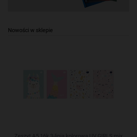
Nowości w sklepie
Zeszyt A5 16k 3-linia kolorowa UV GIRLS mix
Ci