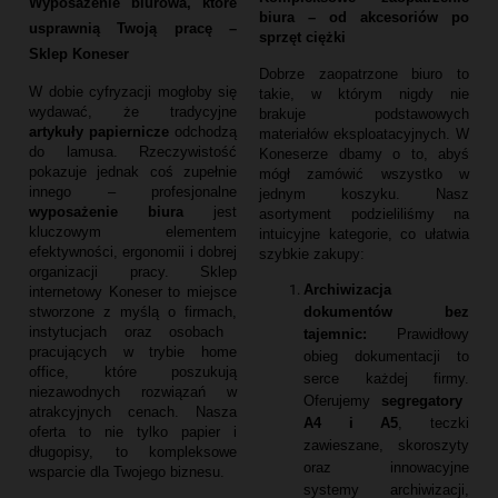
Wyposażenie biurowa, które
biura – od akcesoriów po
usprawnią Twoją pracę –
sprzęt ciężki
Sklep Koneser
Dobrze zaopatrzone biuro to
W dobie cyfryzacji mogłoby się
takie,
w którym nigdy nie
wydawać,
że tradycyjne
brakuje podstawowych
artykuły papiernicze
odchodzą
materiałów eksploatacyjnych.
W
do lamusa.
Rzeczywistość
Koneserze dbamy o to,
abyś
pokazuje jednak coś zupełnie
mógł zamówić wszystko w
innego – profesjonalne
jednym koszyku.
Nasz
wyposażenie biura
jest
asortyment podzieliliśmy na
kluczowym elementem
intuicyjne kategorie,
co ułatwia
efektywności,
ergonomii i dobrej
szybkie zakupy:
organizacji pracy.
Sklep
Archiwizacja
internetowy Koneser to miejsce
dokumentów bez
stworzone z myślą o firmach,
instytucjach oraz osobach
tajemnic:
Prawidłowy
pracujących w trybie home
obieg dokumentacji to
office,
które poszukują
serce każdej firmy.
niezawodnych rozwiązań w
Oferujemy
segregatory
atrakcyjnych cenach.
Nasza
A4 i A5
,
teczki
oferta to nie tylko papier i
zawieszane,
skoroszyty
długopisy,
to kompleksowe
oraz innowacyjne
wsparcie dla Twojego biznesu.
systemy archiwizacji,