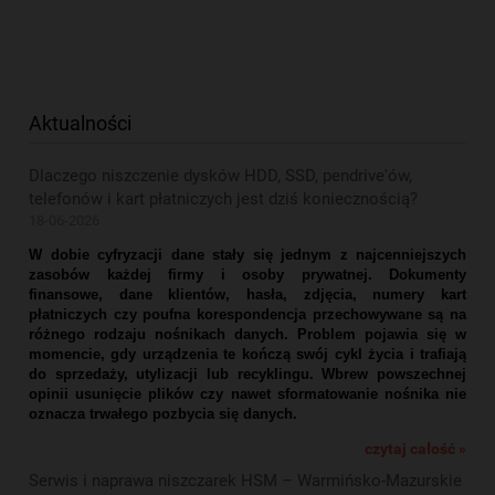
Aktualności
Dlaczego niszczenie dysków HDD, SSD, pendrive'ów,
telefonów i kart płatniczych jest dziś koniecznością?
18-06-2026
W dobie cyfryzacji dane stały się jednym z najcenniejszych
zasobów każdej firmy i osoby prywatnej. Dokumenty
finansowe, dane klientów, hasła, zdjęcia, numery kart
płatniczych czy poufna korespondencja przechowywane są na
różnego rodzaju nośnikach danych. Problem pojawia się w
momencie, gdy urządzenia te kończą swój cykl życia i trafiają
do sprzedaży, utylizacji lub recyklingu. Wbrew powszechnej
opinii usunięcie plików czy nawet sformatowanie nośnika nie
oznacza trwałego pozbycia się danych.
czytaj całość »
Serwis i naprawa niszczarek HSM – Warmińsko-Mazurskie