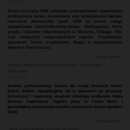
15-04-2026
Twoja niszczarka HSM odmówiła posłuszeństwa? Zapewniamy
profesjonalny serwis, konserwację oraz kompleksową naprawę
niszczarek dokumentów marki HSM na terenie całego
województwa warmińsko-mazurskiego. Obsługujemy firmy,
urzędy i klientów indywidualnych w Olsztynie, Elblągu, Ełku
oraz mniejszych miejscowościach regionu. Przywracamy
sprawność Twoim urządzeniom, dbając o bezpieczeństwo
danych w Twoim biurze.
czytaj całość »
Serwis i naprawa niszczarek Kobra – Warmińsko-
Mazurskie
13-04-2026
Szukasz profesjonalnego serwisu dla swojej niszczarki Kobra?
Dobrze trafiłeś. Specjalizujemy się w naprawach po gwarancji,
konserwacji i regeneracji urządzeń włoskiego producenta Kobra
Elcoman. Zapewniamy ciągłość pracy w Twoim biurze i
gwarantujemy pełne bezpieczeństwo niszczonych danych zgodnie z
RODO.
czytaj całość »
Jakie wyposażenie biurowe do firmy?