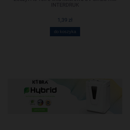
E
INTERDRUK
1,39 zł
do koszyka