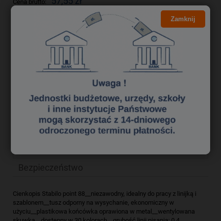
57,55 zł
Cena brutto:
46,79 zł
Cena netto:
Zamknij
do koszyka
szt.
dodaj do przechowalni
Producent:
zapytaj o produkt
Kod produktu:
cik2090245
poleć znajomemu
Opis
Bezpieczeństwo
Cienkopis Stabilo point 88__niezawodny, idealny do pracy z linijką i
szablonem__tusz odporny na wysychanie, ekonomiczny w
użyciu__plastikowa końcówka oprawiona w metal__wentylowana
skuwka__dostępny w 30 kolorach__grubość linii pisania: 0,4