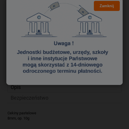
2,61 zł
Cena brutto:
Zamknij
2,12 zł
Cena netto:
do koszyka
szt.
dodaj do przechowalni
Producent:
ALIGA
zapytaj o produkt
Kod produktu:
qo 0309217
poleć znajomemu
Opis
Bezpieczeństwo
Cekiny pastelowe
8mm, op. 10g