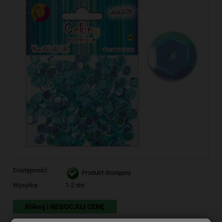
Dostępność:
Produkt dostępny
Wysyłka:
1-2 dni
Kliknij i NEGOCJUJ CENĘ