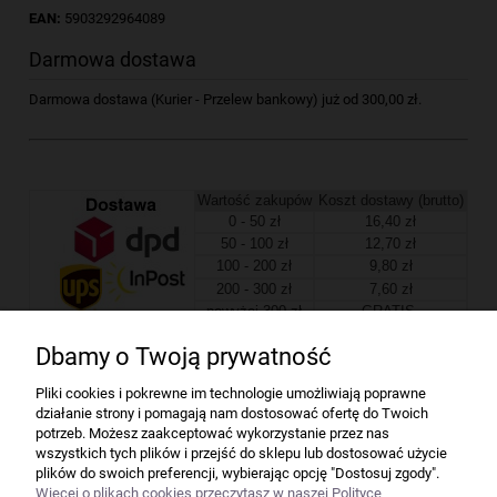
EAN:
5903292964089
Darmowa dostawa
Darmowa dostawa (Kurier - Przelew bankowy) już od 300,00 zł.
Wartość zakupów
Koszt dostawy (brutto)
0 - 50 zł
16,40 zł
50 - 100 zł
12,70 zł
100 - 200 zł
9,80 zł
200 - 300 zł
7,60 zł
powyżej 300 zł
GRATIS
Dbamy o Twoją prywatność
Firma
Pliki cookies i pokrewne im technologie umożliwiają poprawne
działanie strony i pomagają nam dostosować ofertę do Twoich
Bindownice wg producentów
potrzeb. Możesz zaakceptować wykorzystanie przez nas
wszystkich tych plików i przejść do sklepu lub dostosować użycie
plików do swoich preferencji, wybierając opcję "Dostosuj zgody".
Niszczarki wg producentów
Więcej o plikach cookies przeczytasz w naszej Polityce