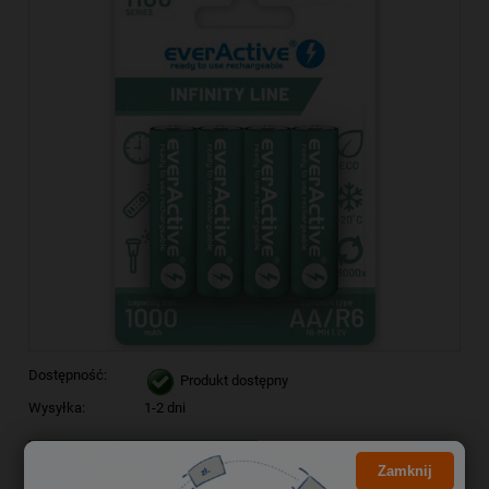
Dostępność:
Produkt dostępny
Wysyłka:
1-2 dni
Kliknij i NEGOCJUJ CENĘ
Zamknij