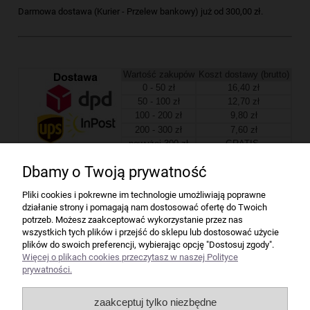
Darmowa dostawa (Kurier - Przelew bankowy) już od 300,00 zł.
Wartość zakupów
Koszt dostawy (brutto)
0 - 50 zł
16,40 zł
50 - 100 zł
12,70 zł
100 - 200 zł
9,80 zł
200 - 300 zł
7,60 zł
powyżej 300 zł
GRATIS
Dbamy o Twoją prywatność
Firma
Pliki cookies i pokrewne im technologie umożliwiają poprawne
działanie strony i pomagają nam dostosować ofertę do Twoich
Bindownice wg producentów
potrzeb. Możesz zaakceptować wykorzystanie przez nas
wszystkich tych plików i przejść do sklepu lub dostosować użycie
plików do swoich preferencji, wybierając opcję "Dostosuj zgody".
Niszczarki wg producentów
Więcej o plikach cookies przeczytasz w naszej Polityce
prywatności.
Laminatory wg producentów
zaakceptuj tylko niezbędne