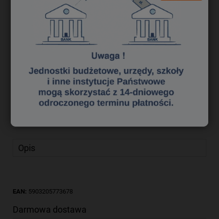
22,99 zł
Cena brutto:
18,69 zł
Cena netto:
do koszyka
szt.
dodaj do przechowalni
Producent:
everActive
zapytaj o produkt
Kod produktu:
bak0352027
poleć znajomemu
Opis
EAN:
5903205773678
Darmowa dostawa