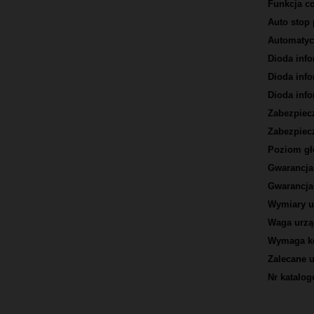
Funkcja co
Auto stop 
Automatyc
Dioda inf
Dioda inf
Dioda info
Zabezpiec
Zabezpiec
Poziom gł
Gwarancja 
Gwarancja 
Wymiary u
Waga urzą
Wymaga ko
Zalecane 
Nr katalo