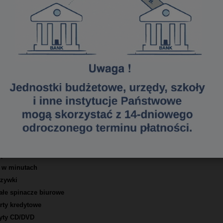
techniczne niszczarki Fellowes 99Ci:
żytkowania Fellowes 99Ci
ek niszczonych jednorazowo (A4/70g)
ęcia
zpieczeństwa DIN dokumenty
zpieczeństwa DIN karty
zpieczeństwa DIN płyty
 szczeliny wejściowej w mm
rędkość niszczenia w metrach/min
y w minutach
szywki
ałe spinacze biurowe
rty kredytowe
łyty CD/DVD