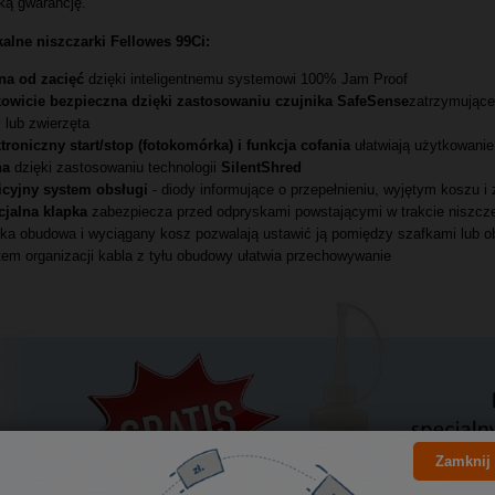
ką gwarancję.
alne niszczarki Fellowes 99Ci:
na od zacięć
dzięki inteligentnemu systemowi 100% Jam Proof
kowicie bezpieczna dzięki zastosowaniu czujnika SafeSense
zatrzymujące
i lub zwierzęta
troniczny start/stop (fotokomórka)
i funkcja cofania
ułatwiają użytkowanie
ha
dzięki zastosowaniu technologii
SilentShred
icyjny system obsługi
- diody informujące o przepełnieniu, wyjętym koszu i
cjalna klapka
zabezpiecza przed odpryskami powstającymi w trakcie niszcze
a obudowa i wyciągany kosz pozwalają ustawić ją pomiędzy szafkami lub o
em organizacji kabla z tyłu obudowy ułatwia przechowywanie
Zamknij