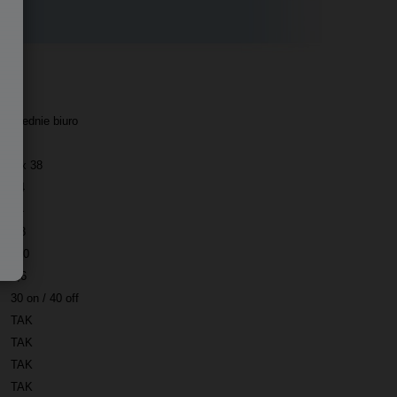
Średnie biuro
18
4 x 38
P4
T4
O3
230
3,6
30 on / 40 off
TAK
TAK
TAK
TAK