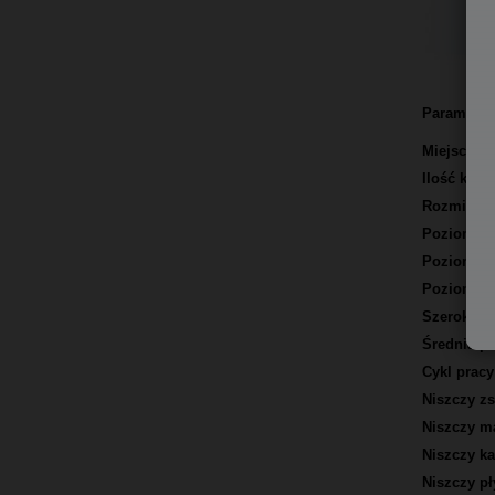
Parametry 
Miejsce u
Ilość kart
Rozmiar ci
Poziom be
Poziom be
Poziom be
Szerokość
Średnia p
Cykl prac
Niszczy z
Niszczy m
Niszczy ka
Niszczy p