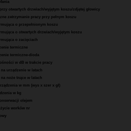
fania
przy otwartych drzwiach/wyjętym koszu/zdjętej głowicy
zne zatrzymanie pracy przy pełnym koszu
ormująca o przepełnionym koszu
ormująca o otwartych drzwiach/wyjętym koszu
rmująca o zacięciach
zenie termiczne
zenie termiczne-dioda
ośności w dB w trakcie pracy
na urządzenie w latach
na noże tnące w latach
rządzenia w mm (wys x szer x gł)
dzenia w kg
nserwacji olejem
użycie worków nr
gowy