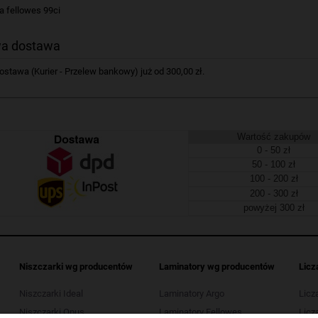
a fellowes 99ci
a dostawa
tawa (Kurier - Przelew bankowy) już od 300,00 zł.
Wartość zakupów
0 - 50 zł
50 - 100 zł
100 - 200 zł
200 - 300 zł
powyżej 300 zł
Niszczarki wg producentów
Laminatory wg producentów
Licz
Niszczarki Ideal
Laminatory Argo
Licz
Niszczarki Opus
Laminatory Fellowes
Licza