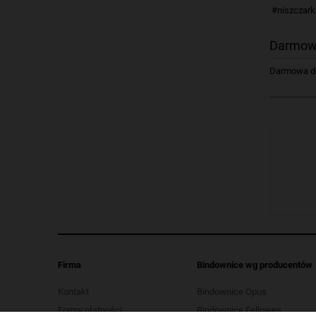
#niszczark
Darmow
Darmowa dos
Firma
Bindownice wg producentów
Kontakt
Bindownice Opus
Formy płatności
Bindownice Fellowes