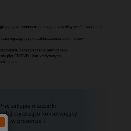
go pracę w momencie dotknięcia szczeliny wejściowej przez
 i zmniejszają ryzyko zakleszczenia dokumentów
 zadziałaniu zabezpieczenia termicznego
nia płyt CD/DVD i kart kredytowych
bok biurka