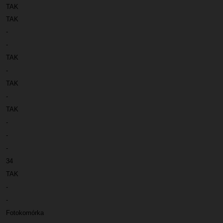
TAK
TAK
-
-
TAK
-
TAK
-
TAK
-
-
-
34
TAK
-
-
Fotokomórka