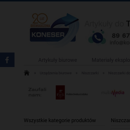
Artykuły biurowe
Materiały ekspl
»
»
»
Urządzenia biurowe
Niszczarki
Niszczarki do
Wszystkie kategorie produktów
Niszcza