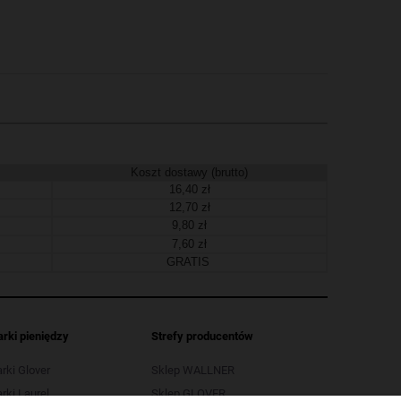
Koszt dostawy (brutto)
16,40 zł
12,70 zł
9,80 zł
7,60 zł
GRATIS
arki pieniędzy
Strefy producentów
arki Glover
Sklep WALLNER
rki Laurel
Sklep GLOVER