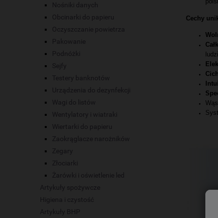
pols
Nośniki danych
Obcinarki do papieru
Cechy unik
Oczyszczanie powietrza
Wol
Pakowanie
Cał
Podnóżki
ludz
Elek
Sejfy
Cic
Testery banknotów
Intu
Urządzenia do dezynfekcji
Spe
Wagi do listów
Wąsk
Syst
Wentylatory i wiatraki
Wiertarki do papieru
Zaokrąglacze narożników
Zegary
Złociarki
Żarówki i oświetlenie led
Artykuły spożywcze
Higiena i czystość
Artykuły BHP