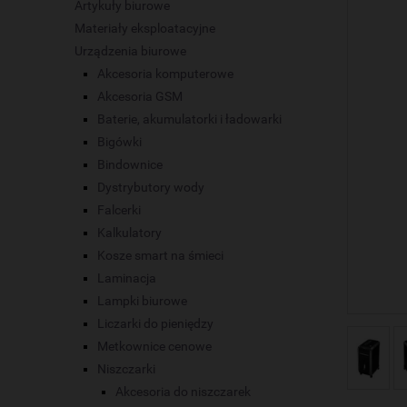
Artykuły biurowe
Materiały eksploatacyjne
Urządzenia biurowe
Akcesoria komputerowe
Akcesoria GSM
Baterie, akumulatorki i ładowarki
Bigówki
Bindownice
Dystrybutory wody
Falcerki
Kalkulatory
Kosze smart na śmieci
Laminacja
Lampki biurowe
Liczarki do pieniędzy
Metkownice cenowe
Niszczarki
Akcesoria do niszczarek