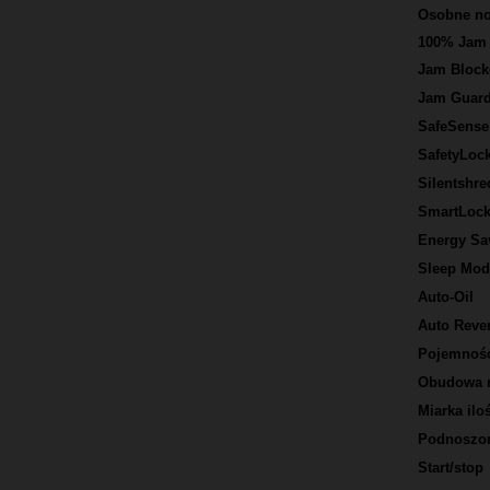
Osobne noż
100% Jam 
Jam Block
Jam Guar
SafeSense
SafetyLoc
Silentshr
SmartLoc
Energy Sa
Sleep Mod
Auto-Oil
Auto Reve
Pojemność
Obudowa n
Miarka iloś
Podnoszon
Start/stop