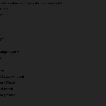
e/szczelina w głowicy do niszczenia płyt
Proof
er
d
k
ed™
k
vings System
e
rse
 kosza w litrach
a kółkach
ci kartek
a głowica