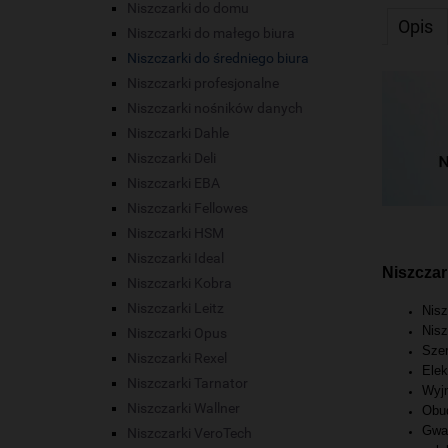
Niszczarki do domu
Opis
Niszczarki do małego biura
Niszczarki do średniego biura
Niszczarki profesjonalne
Niszczarki nośników danych
Niszczarki Dahle
Niszczarki Deli
Niszczarki EBA
Niszczarki Fellowes
Niszczarki HSM
Niszczarki Ideal
Niszczar
Niszczarki Kobra
Niszczarki Leitz
Nisz
Nisz
Niszczarki Opus
Szer
Niszczarki Rexel
Elek
Niszczarki Tarnator
Wyjm
Niszczarki Wallner
Obu
Gwar
Niszczarki VeroTech