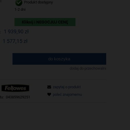
ć:
Produkt dostępny
1-2 dni
Kliknij i NEGOCJUJ CENĘ
1 939,90 zł
:
1 577,15 zł
do koszyka
.
dodaj do przechowalni
zapytaj o produkt
poleć znajomemu
tu:
043859629251