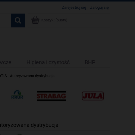
Zarejestruj się
Zaloguj się
Koszyk:
(pusty)
ywcze
Higiena i czystość
BHP
IS - Autoryzowana dystrybucja
toryzowana dystrybucja