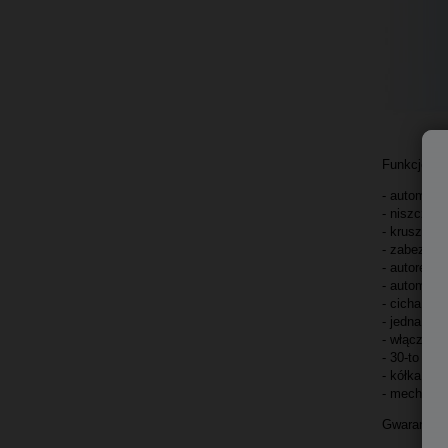
Funkcje
ni
- automatyc
- niszczeni
- kruszenie
- zabezpiec
- autorever
- automaty
- cicha pra
- jedna szc
- włącznik 
- 30-to lit
- kółka jez
- mechaniz
Gwarancja n