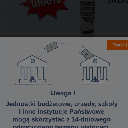
Zamknij
szczarki Tarnator C7N
:
zny start/stop
e: papieru (do 19 arkuszy jednocześnie) (P-5), kart plastikowych (T-5), zszyw
 płyt CD/DVD w tej samej szczelinie co papier - na drobną ścinkę 2x10 mm (
zenie termiczne silnika
s
czne zatrzymanie pracy noży i sygnał dźwiękowy (58 dB) przy otwarciu pojem
ca
zelina wejściowa
główny dostępny na panelu obsługi
rowy pojemnik na ścinki nie wymaga częstego opróżniania
dne ułatwiające przemieszczanie niszczarki
m tnący (koła zębate oraz noże tnące) wykonany w całości ze stali utwardzo
a urządzenie wynosi 2 lata i 10 lat na noże tnące.