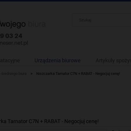
oatacyjne
Urządzenia biurowe
Artykuły spoż
»
 średniego biura
Niszczarka Tarnator C7N + RABAT - Negocjuj cenę!
rka Tarnator C7N + RABAT - Negocjuj cenę!