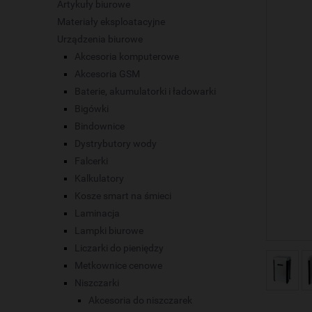
Artykuły biurowe
Materiały eksploatacyjne
Urządzenia biurowe
Akcesoria komputerowe
Akcesoria GSM
Baterie, akumulatorki i ładowarki
Bigówki
Bindownice
Dystrybutory wody
Falcerki
Kalkulatory
Kosze smart na śmieci
Laminacja
Lampki biurowe
Liczarki do pieniędzy
Metkownice cenowe
Niszczarki
Akcesoria do niszczarek