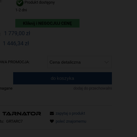
ć:
Produkt dostępny
1-2 dni
Kliknij i NEGOCJUJ CENĘ
1 779,00 zł
:
1 446,34 zł
WA PROMOCJA:
do koszyka
.
ymagane
dodaj do przechowalni
zapytaj o produkt
tu:
GRTARC7
poleć znajomemu