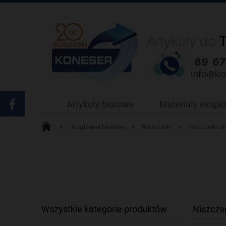
Artykuły biurowe
Materiały ekspl
»
»
»
Urządzenia biurowe
Niszczarki
Niszczarki do
Wszystkie kategorie produktów
Niszcza