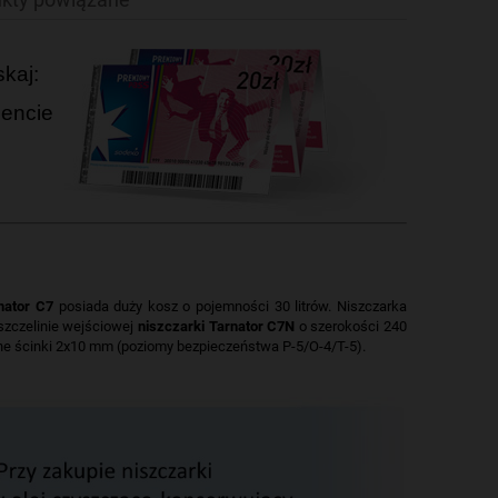
skaj:
zencie
nator C7
posiada duży kosz o pojemności 30 litrów. Niszczarka
szczelinie wejściowej
niszczarki Tarnator C7N
o szerokości 240
ne ścinki 2x10 mm (poziomy bezpieczeństwa P-5/O-4/T-5).