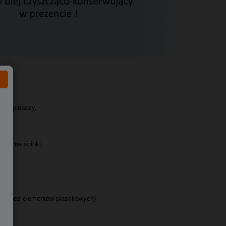
ek, spinaczy,
O-4)
nika na ścinki
nej (bez elementów plastikowych)