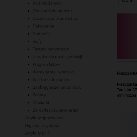
Nośniki danych
Obcinarki do papieru
Oczyszczanie powietrza
Pakowanie
Podnóżki
Sejfy
Testery banknotów
Urządzenia do dezynfekcji
Wagi do listów
Wentylatory i wiatraki
Niszczarka
Wiertarki do papieru
Niszczarka
Zaokrąglacze narożników
Tarnator C7
Zegary
mm można n
Złociarki
Żarówki i oświetlenie led
Artykuły spożywcze
Higiena i czystość
Artykuły BHP