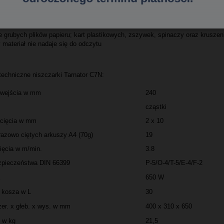
alne niszczarki Tarnator C7N:
e grubych plików papieru; kart plastikowych, zszywek, spinaczy oraz kruszen
 materiał nie nadaje się do odczytu
techniczne niszczarki Tarnator C7N:
 wejścia w mm
240
cząstki
 cięcia w mm
2 x 10
razowo ciętych arkuszy A4 (70g)
19
ięcia w m/min.
3.8
zpieczeństwa DIN 66399
P-5/O-4/T-5/E-4/F-2
a
650 W
 kosza w L
30
er. x głeb. x wys. w mm
400 x 310 x 650
 w kg
21,5