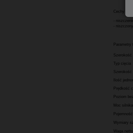
Cechy unik
- niszczeni
- niszczony
Parametry 
Szerokość
Typ cięcia
Szerokość
Ilość jedno
Prędkość c
Poziom be
Moc silnik
Pojemność
Wymiary sz
Waga netto